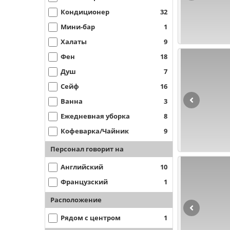
Кондиционер
32
Мини-бар
1
Халаты
9
Фен
18
Душ
7
Сейф
16
Ванна
3
Ежедневная уборка
8
Кофеварка/Чайник
9
Персонал говорит на
Английский
10
Французский
1
Расположение
Рядом с центром
1