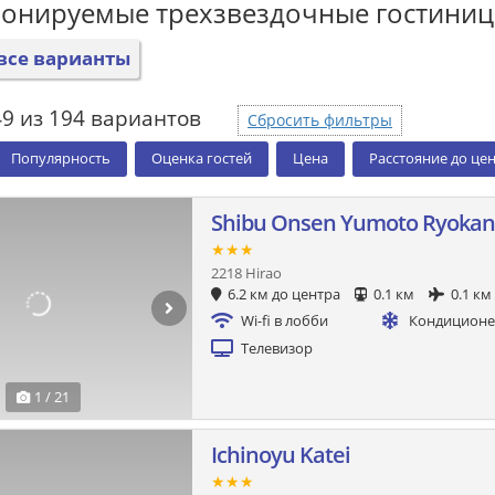
ронируемые трехзвездочные гостини
все варианты
49 из 194 вариантов
Сбросить фильтры
Популярность
Оценка гостей
Цена
Расстояние до це
Shibu Onsen Yumoto Ryokan
★★★
2218 Hirao
6.2 км до центра
0.1 км
0.1 км
Wi-fi в лобби
Кондицион
Телевизор
1 / 21
Ichinoyu Katei
★★★