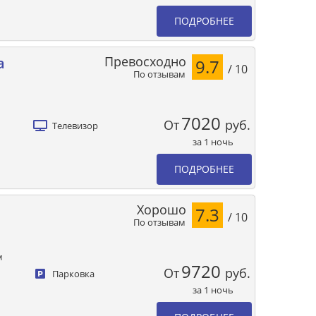
ПОДРОБНЕЕ
Превосходно
a
9.7
/ 10
По отзывам
7020
От
руб.
Телевизор
за 1 ночь
ПОДРОБНЕЕ
Хорошо
7.3
/ 10
По отзывам
м
9720
От
руб.
Парковка
за 1 ночь