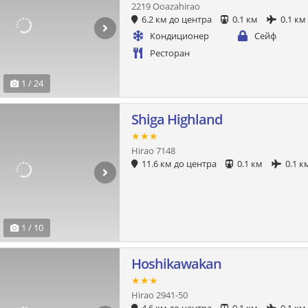
2219 Ooazahirao
6.2 км до центра
0.1 км
0.1 км
Кондиционер
Сейф
Ресторан
1 / 24
Shiga Highland
★★★
Hirao 7148
11.6 км до центра
0.1 км
0.1 к
1 / 10
Hoshikawakan
★★★
Hirao 2941-50