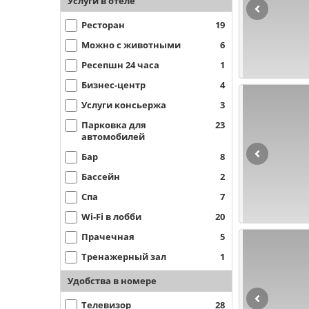
Услуги в отеле
Ресторан
19
Можно с животными
6
Ресепшн 24 часа
1
Бизнес-центр
4
Услуги консьержа
3
Парковка для
23
автомобилей
Бар
8
Бассейн
2
Спа
7
Wi-Fi в лобби
20
Прачечная
5
Тренажерный зал
1
Удобства в номере
Телевизор
28