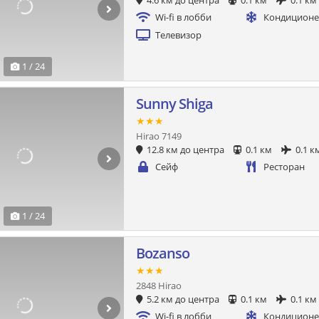
4.6 км до центра
0.1 км
0.1 км
Wi-fi в лобби
Кондицион
Телевизор
1 / 24
Sunny Shiga
★★★
Hirao 7149
12.8 км до центра
0.1 км
0.1 к
Сейф
Ресторан
1 / 24
Bozanso
★★★
2848 Hirao
5.2 км до центра
0.1 км
0.1 км
Wi-fi в лобби
Кондицион