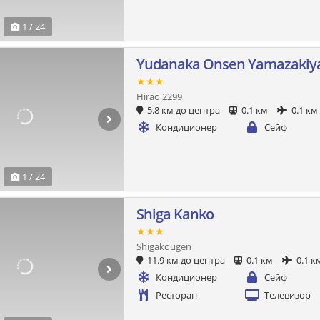
1 / 24
Yudanaka Onsen Yamazakiy
★★★
Hirao 2299
5.8 км до центра
0.1 км
0.1 км
Кондиционер
Сейф
1 / 24
Shiga Kanko
★★★
Shigakougen
11.9 км до центра
0.1 км
0.1 к
Кондиционер
Сейф
Ресторан
Телевизор