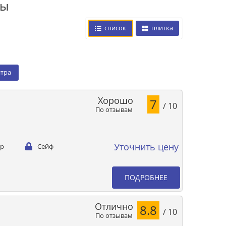
цы
список
плитка
нтра
Хорошо
7
/ 10
По отзывам
Уточнить цену
ер
Сейф
ПОДРОБНЕЕ
Отлично
8.8
/ 10
По отзывам