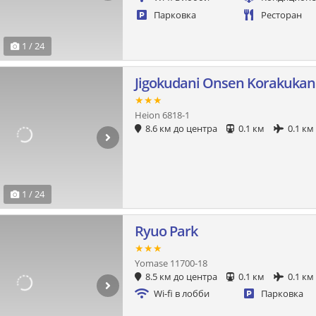
Парковка
Ресторан
1 / 24
Jigokudani Onsen Korakukan
★★★
Heion 6818-1
8.6 км до центра
0.1 км
0.1 км
1 / 24
Ryuo Park
★★★
Yomase 11700-18
8.5 км до центра
0.1 км
0.1 км
Wi-fi в лобби
Парковка