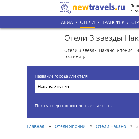
Поис
в Ро
АВИА
/
ОТЕЛИ
/
ТРАНСФЕР
/
СТ
Отели 3 звезды На
Отели 3 звезды Накано, Япония - 
гостиниц.
Название города или отеля
Показать дополнительные фильтры
»
»
»
Главная
Отели Японии
Отели Накано
3