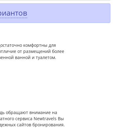
риантов
 достаточно комфортны для
 отличие от размещений более
венной ванной и туалетом.
редь обращают внимание на
атного сервиса Newtravels Вы
адежных сайтов бронирования.