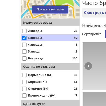
Часто б
Показать на карте
Смотреть 
Количество звезд
Найдено: 
2 звезды
25
Сортировка:
3 звезды
49
4 звезды
8
5 звезд
2
Без звезд
110
Оценка по отзывам
Нормально (6+)
36
Хорошо (7+)
33
Отлично (8+)
23
Превосходно (9+)
7
Цена за сутки