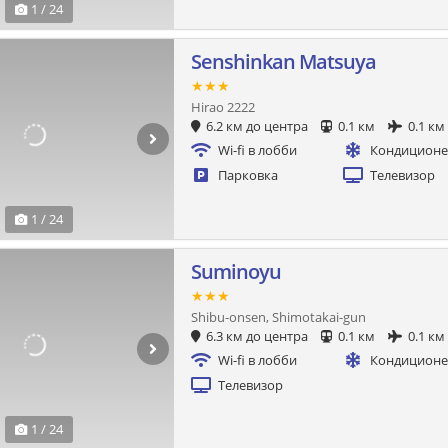
1 / 24
Senshinkan Matsuya
★★★
Hirao 2222
6.2 км до центра
0.1 км
0.1 км
Wi-fi в лобби
Кондицион
Парковка
Телевизор
1 / 24
Suminoyu
★★★
Shibu-onsen, Shimotakai-gun
6.3 км до центра
0.1 км
0.1 км
Wi-fi в лобби
Кондицион
Телевизор
1 / 24