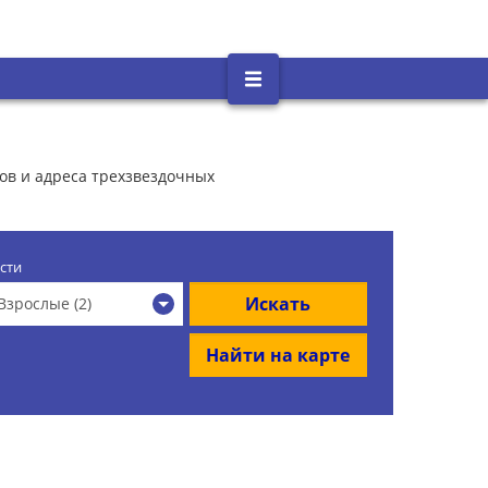
тов и адреса трехзвездочных
сти
Искать
Взрослые (2)
Найти на карте