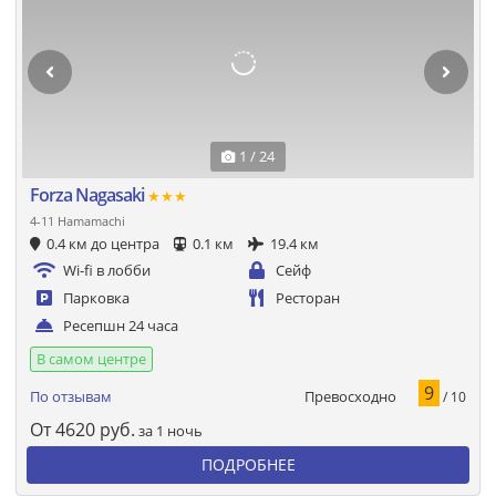
1 / 24
Forza Nagasaki
★★★
4-11 Hamamachi
0.4 км до центра
0.1 км
19.4 км
Wi-fi в лобби
Сейф
Парковка
Ресторан
Ресепшн 24 часа
В самом центре
9
Превосходно
По отзывам
/ 10
От
4620
руб.
за 1 ночь
ПОДРОБНЕЕ