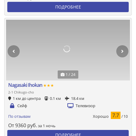
ПОДРОБНЕЕ
1 / 24
Nagasaki Ihokan
★★★
2-1 Chikugo-cho
1 км до центра
0.1 км
18.4 км
Сейф
Телевизор
7.7
Хорошо
По отзывам
/ 10
От
9360
руб.
за 1 ночь
ПОДРОБНЕЕ