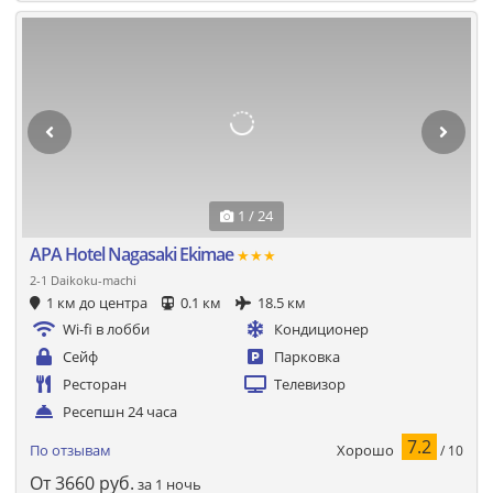
1 / 24
APA Hotel Nagasaki Ekimae
★★★
2-1 Daikoku-machi
1 км до центра
0.1 км
18.5 км
Wi-fi в лобби
Кондиционер
Сейф
Парковка
Ресторан
Телевизор
Ресепшн 24 часа
7.2
Хорошо
По отзывам
/ 10
От
3660
руб.
за 1 ночь