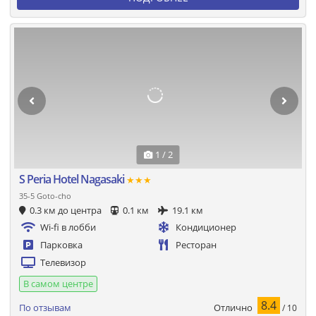
1 / 2
S Peria Hotel Nagasaki
★★★
35-5 Goto-cho
0.3 км до центра
0.1 км
19.1 км
Wi-fi в лобби
Кондиционер
Парковка
Ресторан
Телевизор
В самом центре
8.4
Отлично
По отзывам
/ 10