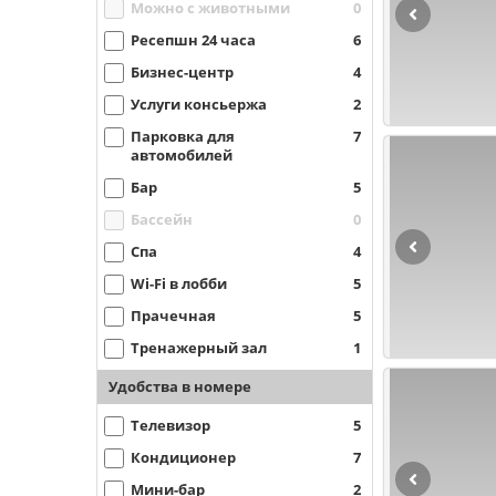
Можно с животными
0
Ресепшн 24 часа
6
Бизнес-центр
4
Услуги консьержа
2
Парковка для
7
автомобилей
Бар
5
Бассейн
0
Спа
4
Wi-Fi в лобби
5
Прачечная
5
Тренажерный зал
1
Удобства в номере
Телевизор
5
Кондиционер
7
Мини-бар
2