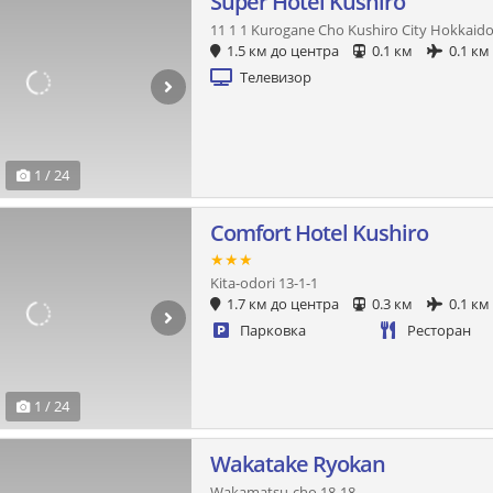
Super Hotel Kushiro
11 1 1 Kurogane Cho Kushiro City Hokkaido
1.5 км до центра
0.1 км
0.1 км
Телевизор
1 / 24
Comfort Hotel Kushiro
★★★
Kita-odori 13-1-1
1.7 км до центра
0.3 км
0.1 км
Парковка
Ресторан
1 / 24
Wakatake Ryokan
Wakamatsu-cho 18-18