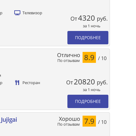
ер
Телевизор
4320
От
руб.
за 1 ночь
ПОДРОБНЕЕ
Отлично
8.9
/ 10
По отзывам
м
20820
От
руб.
ер
Ресторан
за 1 ночь
ПОДРОБНЕЕ
Хорошо
Jujigai
7.9
/ 10
По отзывам