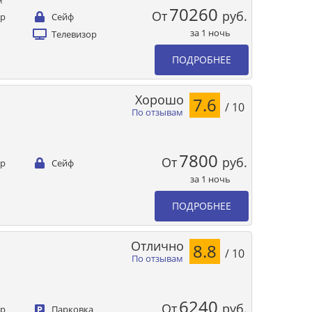
м
70260
От
руб.
ер
Сейф
за 1 ночь
Телевизор
ПОДРОБНЕЕ
Хорошо
7.6
/ 10
По отзывам
7800
От
руб.
ер
Сейф
за 1 ночь
ПОДРОБНЕЕ
Отлично
8.8
/ 10
По отзывам
6240
От
руб.
ер
Парковка