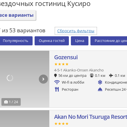
вездочных гостиниц Кусиро
все варианты
 из 53 вариантов
Сбросить фильтры
Популярность
Оценка гостей
Цена
Расстояние до це
Gozensui
★★★★
4-5-1 Akanko-Onsen Akancho
56 км до центра
0.1 км
0.1 км
Wi-fi в лобби
Кондицион
Ресторан
Ресепшн 24 
1 / 24
Akan No Mori Tsuruga Resor
★★★★