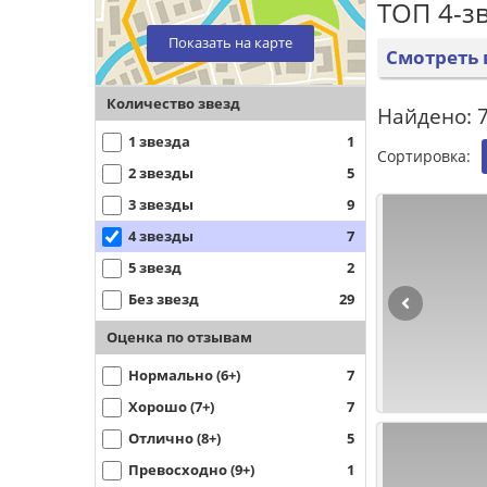
ТОП 4-з
Показать на карте
Смотреть 
Количество звезд
Найдено: 7
1 звезда
1
Сортировка:
2 звезды
5
3 звезды
9
4 звезды
7
5 звезд
2
Без звезд
29
Оценка по отзывам
Нормально (6+)
7
Хорошо (7+)
7
Отлично (8+)
5
Превосходно (9+)
1