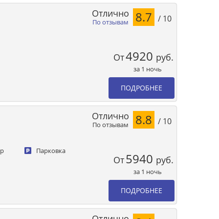
Отлично
8.7
/ 10
По отзывам
4920
От
руб.
за 1 ночь
ПОДРОБНЕЕ
Отлично
8.8
/ 10
По отзывам
ер
Парковка
5940
От
руб.
за 1 ночь
ПОДРОБНЕЕ
Отлично