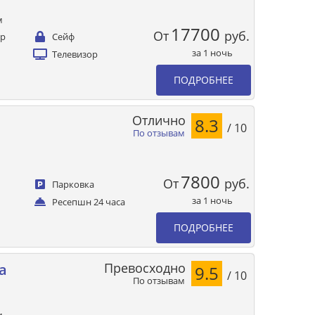
м
17700
От
руб.
ер
Сейф
за 1 ночь
Телевизор
ПОДРОБНЕЕ
Отлично
8.3
/ 10
По отзывам
7800
От
руб.
Парковка
за 1 ночь
Ресепшн 24 часа
ПОДРОБНЕЕ
Превосходно
a
9.5
/ 10
По отзывам