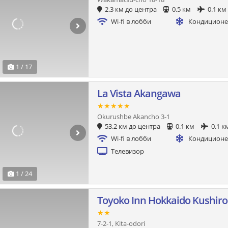
2.3 км до центра
0.5 км
0.1 км
Wi-fi в лобби
Кондицион
1 / 17
La Vista Akangawa
★★★★★
Okurushbe Akancho 3-1
53.2 км до центра
0.1 км
0.1 к
Wi-fi в лобби
Кондицион
Телевизор
1 / 24
Toyoko Inn Hokkaido Kushiro 
★★
7-2-1, Kita-odori