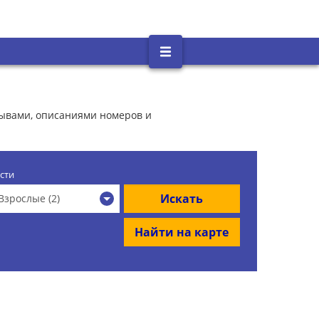
зывами, описаниями номеров и
сти
Искать
Взрослые (2)
Найти на карте