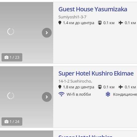
Guest House Yasumizaka
Sumiyoshi1-3-7
1.4 км до центра
0.1 км
0.1 км
1 / 23
Super Hotel Kushiro Ekimae
14-1-2 Suehirocho,
1.8 км до центра
0.1 км
0.1 км
Wi-fi в лобби
Кондицион
1 / 24