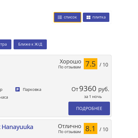
список
плитка
нтра
Ближе к Ж/Д
Хорошо
7.5
/ 10
По отзывам
9360
От
руб.
ер
Парковка
за 1 ночь
часа
ПОДРОБНЕЕ
Отлично
t Hanayuuka
8.1
/ 10
По отзывам