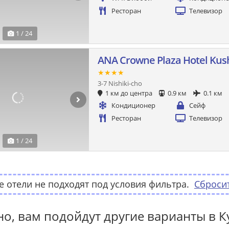
Ресторан
Телевизор
1 / 24
ANA Crowne Plaza Hotel Kus
★★★★
3-7 Nishiki-cho
1 км до центра
0.9 км
0.1 км
Кондиционер
Сейф
Ресторан
Телевизор
1 / 24
 отели не подходят под условия фильтра.
Сброси
о, вам подойдут другие варианты в К