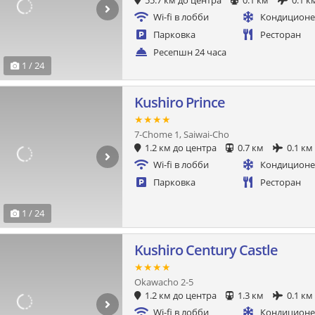
55.7 км до центра
0.1 км
0.1 к
Wi-fi в лобби
Кондицион
Парковка
Ресторан
Ресепшн 24 часа
1 / 24
Kushiro Prince
★★★★
7-Chome 1, Saiwai-Cho
1.2 км до центра
0.7 км
0.1 км
Wi-fi в лобби
Кондицион
Парковка
Ресторан
1 / 24
Kushiro Century Castle
★★★★
Okawacho 2-5
1.2 км до центра
1.3 км
0.1 км
Wi-fi в лобби
Кондицион