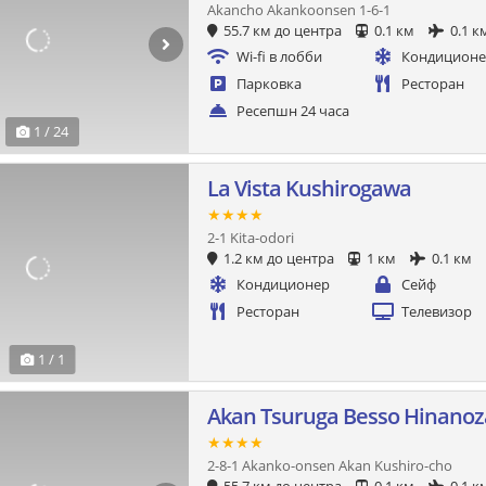
Akancho Akankoonsen 1-6-1
55.7 км до центра
0.1 км
0.1 к
Wi-fi в лобби
Кондицион
Парковка
Ресторан
Ресепшн 24 часа
1 / 24
La Vista Kushirogawa
★★★★
2-1 Kita-odori
1.2 км до центра
1 км
0.1 км
Кондиционер
Сейф
Ресторан
Телевизор
1 / 1
Akan Tsuruga Besso Hinanoz
★★★★
2-8-1 Akanko-onsen Akan Kushiro-cho