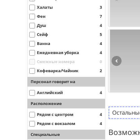
Халаты
3
Фен
7
Душ
4
Сейф
5
Ванна
4
Ежедневная уборка
4
Смежные номера
0
Кофеварка/Чайник
2
Персонал говорит на
Английский
4
Расположение
Остальные
Рядом с центром
4
Рядом с вокзалом
4
Возможн
Специальные