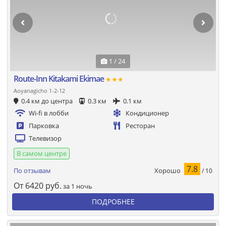
1 / 24
Route-Inn Kitakami Ekimae
★★★
Aoyanagicho 1-2-12
0.4 км до центра
0.3 км
0.1 км
Wi-fi в лобби
Кондиционер
Парковка
Ресторан
Телевизор
В самом центре
7.8
Хорошо
По отзывам
/ 10
От
6420
руб.
за 1 ночь
ПОДРОБНЕЕ