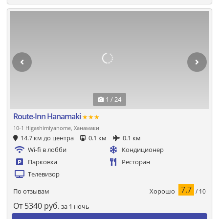
1 / 24
Route-Inn Hanamaki
★★★
10-1 Higashimiyanome, Ханамаки
14.7 км до центра
0.1 км
0.1 км
Wi-fi в лобби
Кондиционер
Парковка
Ресторан
Телевизор
7.7
Хорошо
По отзывам
/ 10
От
5340
руб.
за 1 ночь