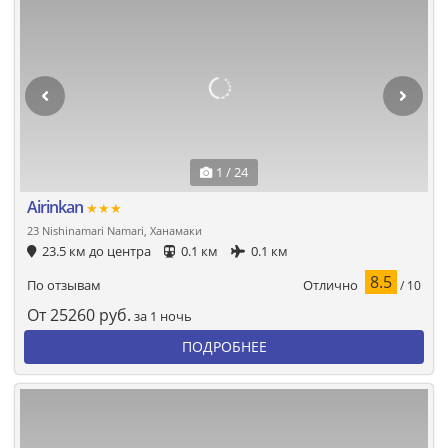
1 / 24
Airinkan
★★★
23 Nishinamari Namari, Ханамаки
23.5 км до центра
0.1 км
0.1 км
8.5
Отлично
По отзывам
/ 10
От
25260
руб.
за 1 ночь
ПОДРОБНЕЕ