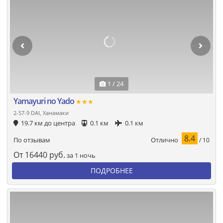
1 / 24
Yamayuri no Yado
★★★
2-57-9 DAI, Ханамаки
19.7 км до центра
0.1 км
0.1 км
8.4
Отлично
По отзывам
/ 10
От
16440
руб.
за 1 ночь
ПОДРОБНЕЕ