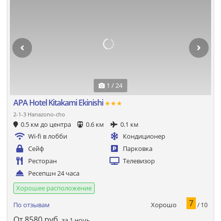
1 / 24
APA Hotel Kitakami Ekinishi
★★★
2-1-3 Hanazono-cho
0.5 км до центра
0.6 км
0.1 км
Wi-fi в лобби
Кондиционер
Сейф
Парковка
Ресторан
Телевизор
Ресепшн 24 часа
Хорошее расположение
7
Хорошо
По отзывам
/ 10
От
8580
руб.
за 1 ночь