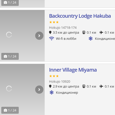
1 / 24
Backcountry Lodge Hakuba
★★★
Hokujo 14718-174
3.5 км до центра
0.1 км
0.1 км
Wi-fi в лобби
Кондицион
1 / 24
Inner Village Miyama
★★★
Hokujo 10920
2.9 км до центра
0.1 км
0.1 км
Кондиционер
1 / 24