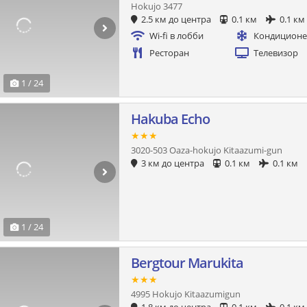
Hokujo 3477
2.5 км до центра
0.1 км
0.1 км
Wi-fi в лобби
Кондицион
Ресторан
Телевизор
1 / 24
Hakuba Echo
★★★
3020-503 Oaza-hokujo Kitaazumi-gun
3 км до центра
0.1 км
0.1 км
1 / 24
Bergtour Marukita
★★★
4995 Hokujo Kitaazumigun