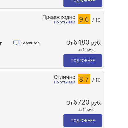
ПОДРОБНЕЕ
Превосходно
9.6
/ 10
По отзывам
6480
От
руб.
ер
Телевизор
за 1 ночь
ПОДРОБНЕЕ
Отлично
8.7
/ 10
По отзывам
6720
От
руб.
за 1 ночь
ПОДРОБНЕЕ