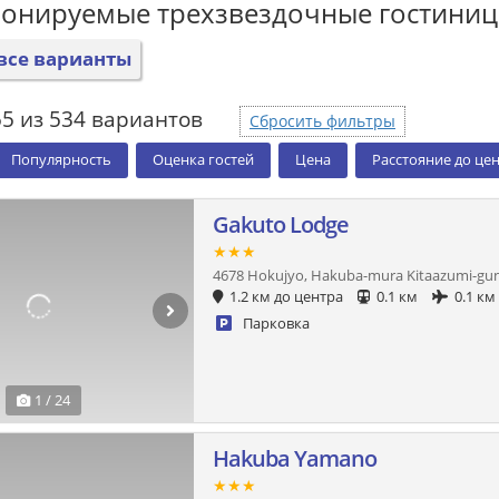
ронируемые трехзвездочные гостини
все варианты
55 из 534 вариантов
Сбросить фильтры
Популярность
Оценка гостей
Цена
Расстояние до це
Gakuto Lodge
★★★
4678 Hokujyo, Hakuba-mura Kitaazumi-gu
1.2 км до центра
0.1 км
0.1 км
Парковка
1 / 24
Hakuba Yamano
★★★