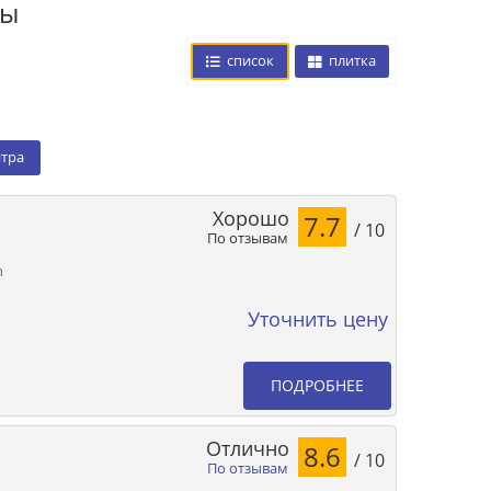
цы
список
плитка
нтра
Хорошо
7.7
/ 10
По отзывам
n
Уточнить цену
ПОДРОБНЕЕ
Отлично
8.6
/ 10
По отзывам