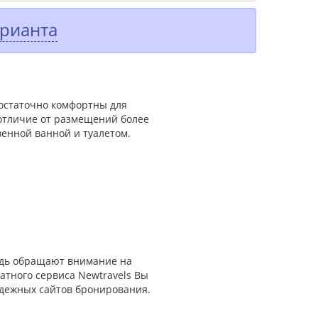
арианта
достаточно комфортны для
 отличие от размещений более
венной ванной и туалетом.
редь обращают внимание на
атного сервиса Newtravels Вы
адежных сайтов бронирования.