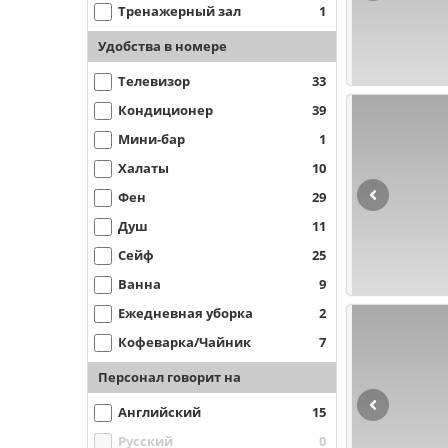
Тренажерный зал
1
Удобства в номере
Телевизор
33
Кондиционер
39
Мини-бар
1
Халаты
10
Фен
29
Душ
11
Сейф
25
Ванна
9
Ежедневная уборка
2
Кофеварка/Чайник
7
Персонал говорит на
Английский
15
Русский
0