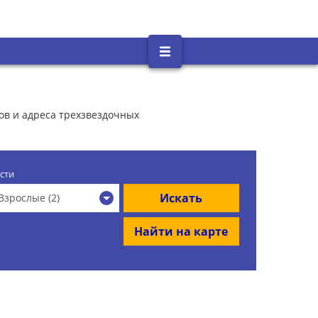
тов и адреса трехзвездочных
сти
Искать
Взрослые (2)
Найти на карте