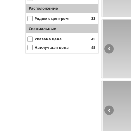
Расположение
Рядом с центром
33
Специальные
Указана цена
45
Наилучшая цена
45