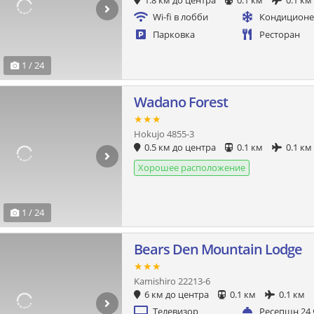
1.8 км до центра
0.1 км
0.1 км
Wi-fi в лобби
Кондицион
Парковка
Ресторан
1 / 24
Wadano Forest
★★★
Hokujo 4855-3
0.5 км до центра
0.1 км
0.1 км
Хорошее расположение
1 / 24
Bears Den Mountain Lodge
★★★
Kamishiro 22213-6
6 км до центра
0.1 км
0.1 км
Телевизор
Ресепшн 24 