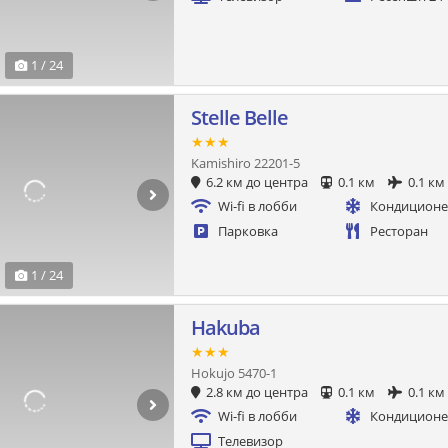
1 / 24
Stelle Belle
★★★
Kamishiro 22201-5
6.2 км до центра
0.1 км
0.1 км
Wi-fi в лобби
Кондицион
Парковка
Ресторан
1 / 24
Hakuba
★★★
Hokujo 5470-1
2.8 км до центра
0.1 км
0.1 км
Wi-fi в лобби
Кондицион
Телевизор