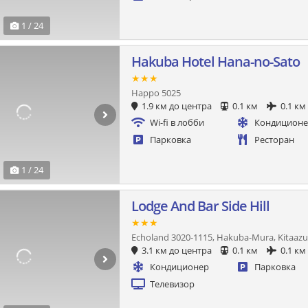
1 / 24
Hakuba Hotel Hana-no-Sato
★★★
Happo 5025
1.9 км до центра
0.1 км
0.1 км
Wi-fi в лобби
Кондицион
Парковка
Ресторан
1 / 24
Lodge And Bar Side Hill
★★★
Echoland 3020-1115, Hakuba-Mura, Kitaazu
3.1 км до центра
0.1 км
0.1 км
Кондиционер
Парковка
Телевизор