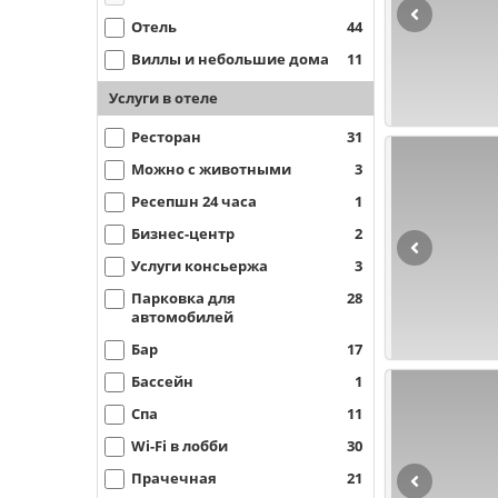
Отель
44
Виллы и небольшие дома
11
Услуги в отеле
Ресторан
31
Можно с животными
3
Ресепшн 24 часа
1
Бизнес-центр
2
Услуги консьержа
3
Парковка для
28
автомобилей
Бар
17
Бассейн
1
Спа
11
Wi-Fi в лобби
30
Прачечная
21