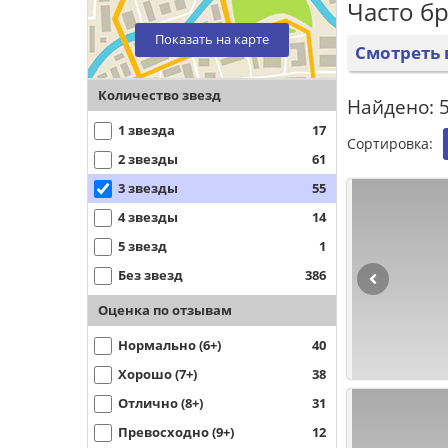
Часто б
Показать на карте
Смотреть 
Количество звезд
Найдено: 
1 звезда
17
Сортировка:
2 звезды
61
3 звезды
55
4 звезды
14
5 звезд
1
Без звезд
386
Оценка по отзывам
Нормально (6+)
40
Хорошо (7+)
38
Отлично (8+)
31
Превосходно (9+)
12