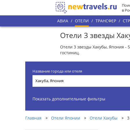
Поис
в Ро
АВИА
/
ОТЕЛИ
/
ТРАНСФЕР
/
СТ
Отели 3 звезды Ха
Отели 3 звезды Хакубы, Япония - 
гостиниц.
Название города или отеля
Показать дополнительные фильтры
»
»
»
Главная
Отели Японии
Отели Хакубы
3