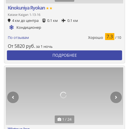
Kinokuniya Ryokan
★★
Katase Kaigan 1-13-16
4 км до центра
0.1 км
0.1 км
Кондиционер
7.3
Хорошо
По отзывам
/ 10
От
5820
руб.
за 1 ночь
ПОДРОБНЕЕ
1 / 24