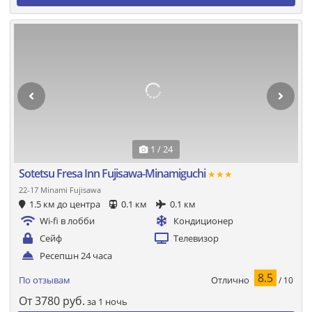
1 / 24
Sotetsu Fresa Inn Fujisawa-Minamiguchi
★★★
22-17 Minami Fujisawa
1.5 км до центра
0.1 км
0.1 км
Wi-fi в лобби
Кондиционер
Сейф
Телевизор
Ресепшн 24 часа
8.5
Отлично
По отзывам
/ 10
От
3780
руб.
за 1 ночь