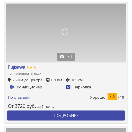
1 / 1
Fujisawa
★★★
12-9 Minami-Fujisawa
2.2 км до центра
0.1 км
0.1 км
Кондиционер
Парковка
7.5
Хорошо
По отзывам
/ 10
От
3720
руб.
за 1 ночь
ПОДРОБНЕЕ