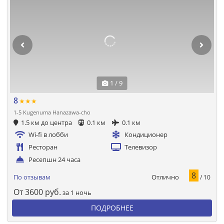
1 / 9
8
★★★
1-5 Kugenuma Hanazawa-cho
1.5 км до центра
0.1 км
0.1 км
Wi-fi в лобби
Кондиционер
Ресторан
Телевизор
Ресепшн 24 часа
8
Отлично
По отзывам
/ 10
От
3600
руб.
за 1 ночь
ПОДРОБНЕЕ