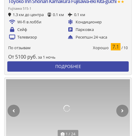
Toyoko Inn Shonan Kamakura Fujisawa-eki Kita-guchi
★★
Fujisawa 515-1
1.3 км до центра
0.1 км
0.1 км
Wi-fi в лобби
Кондиционер
Сейф
Парковка
Телевизор
Ресепшн 24 часа
7.1
Хорошо
По отзывам
/ 10
От
5100
руб.
за 1 ночь
ПОДРОБНЕЕ
1 / 24