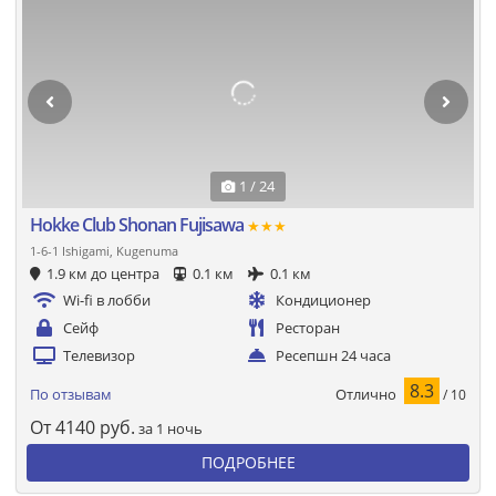
1 / 24
Hokke Club Shonan Fujisawa
★★★
1-6-1 Ishigami, Kugenuma
1.9 км до центра
0.1 км
0.1 км
Wi-fi в лобби
Кондиционер
Сейф
Ресторан
Телевизор
Ресепшн 24 часа
8.3
Отлично
По отзывам
/ 10
От
4140
руб.
за 1 ночь
ПОДРОБНЕЕ