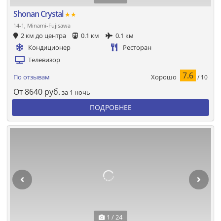
Shonan Crystal
★★
14-1, Minami-Fujisawa
2 км до центра
0.1 км
0.1 км
Кондиционер
Ресторан
Телевизор
7.6
Хорошо
По отзывам
/ 10
От
8640
руб.
за 1 ночь
ПОДРОБНЕЕ
1 / 24