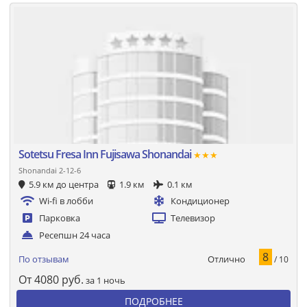
Sotetsu Fresa Inn Fujisawa Shonandai
★★★
Shonandai 2-12-6
5.9 км до центра
1.9 км
0.1 км
Wi-fi в лобби
Кондиционер
Парковка
Телевизор
Ресепшн 24 часа
8
Отлично
По отзывам
/ 10
От
4080
руб.
за 1 ночь
ПОДРОБНЕЕ