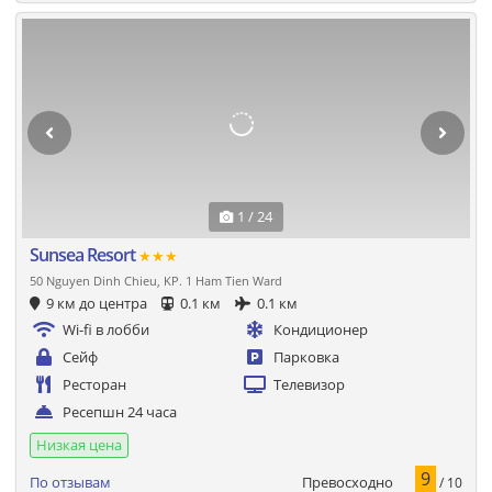
1 / 24
Sunsea Resort
★★★
50 Nguyen Dinh Chieu, KP. 1 Ham Tien Ward
9 км до центра
0.1 км
0.1 км
Wi-fi в лобби
Кондиционер
Сейф
Парковка
Ресторан
Телевизор
Ресепшн 24 часа
Низкая цена
9
Превосходно
По отзывам
/ 10