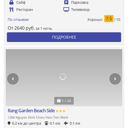
Сейф
Парковка
Ресторан
Телевизор
7.5
Хорошо
По отзывам
/ 10
От
2640
руб.
за 1 ночь
ПОДРОБНЕЕ
1 / 24
Rang Garden Beach Side
★★★
128A Nguyen Dinh Chieu Ham Tien Ward
6.2 км до центра
0.1 км
0.1 км