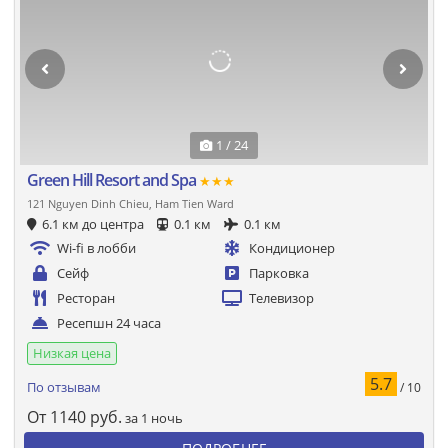
1 / 24
Green Hill Resort and Spa
★★★
121 Nguyen Dinh Chieu, Ham Tien Ward
6.1 км до центра
0.1 км
0.1 км
Wi-fi в лобби
Кондиционер
Сейф
Парковка
Ресторан
Телевизор
Ресепшн 24 часа
Низкая цена
5.7
По отзывам
/ 10
От
1140
руб.
за 1 ночь