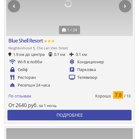
1 / 24
Blue Shell Resort
★★★
Neighborhood 5, Che Lan Vien Street
1.9 км до центра
0.1 км
0.1 км
Wi-fi в лобби
Кондиционер
Сейф
Парковка
Ресторан
Телевизор
Ресепшн 24 часа
7.8
Хорошо
По отзывам
/ 10
От
2640
руб.
за 1 ночь
ПОДРОБНЕЕ