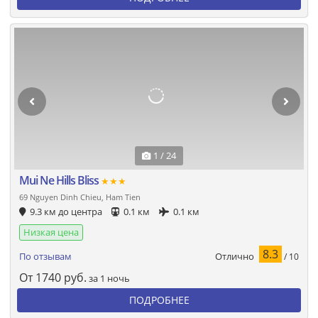
1 / 24
Mui Ne Hills Bliss
★★★
69 Nguyen Dinh Chieu, Ham Tien
9.3 км до центра
0.1 км
0.1 км
Низкая цена
8.3
Отлично
По отзывам
/ 10
От
1740
руб.
за 1 ночь
ПОДРОБНЕЕ