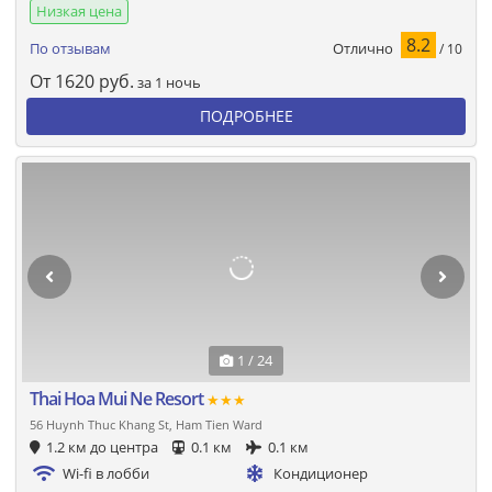
Низкая цена
8.2
Отлично
По отзывам
/ 10
От
1620
руб.
за 1 ночь
ПОДРОБНЕЕ
1 / 24
Thai Hoa Mui Ne Resort
★★★
56 Huynh Thuc Khang St, Ham Tien Ward
1.2 км до центра
0.1 км
0.1 км
Wi-fi в лобби
Кондиционер