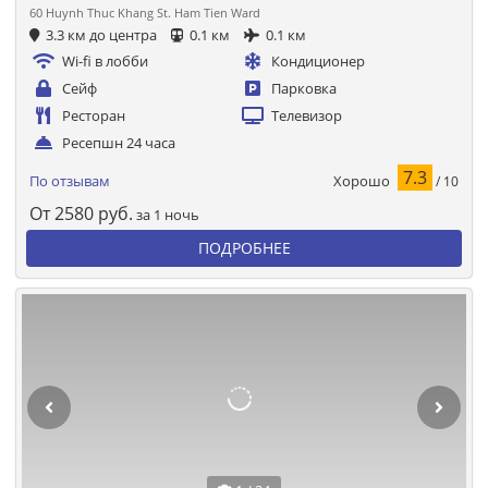
60 Huynh Thuc Khang St. Ham Tien Ward
3.3 км до центра
0.1 км
0.1 км
Wi-fi в лобби
Кондиционер
Сейф
Парковка
Ресторан
Телевизор
Ресепшн 24 часа
7.3
Хорошо
По отзывам
/ 10
От
2580
руб.
за 1 ночь
ПОДРОБНЕЕ