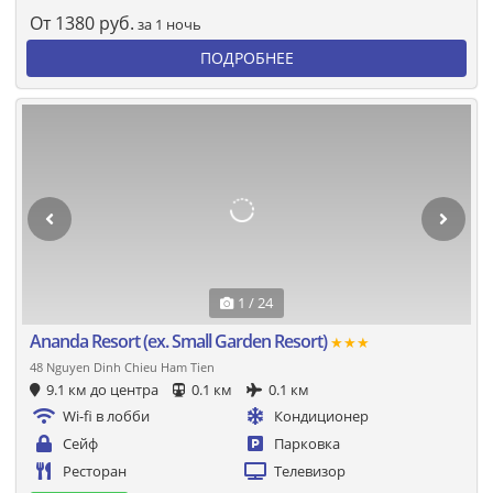
От
1380
руб.
за 1 ночь
ПОДРОБНЕЕ
1 / 24
Ananda Resort (ех. Small Garden Resort)
★★★
48 Nguyen Dinh Chieu Ham Tien
9.1 км до центра
0.1 км
0.1 км
Wi-fi в лобби
Кондиционер
Сейф
Парковка
Ресторан
Телевизор