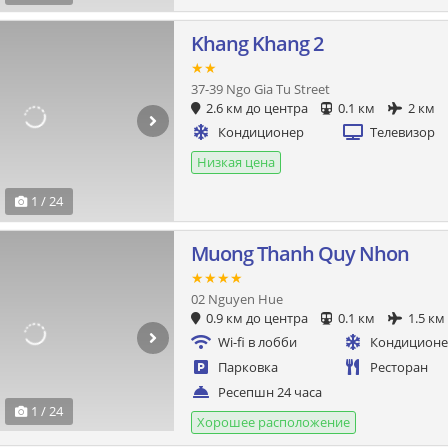
Khang Khang 2
★★
37-39 Ngo Gia Tu Street
2.6 км до центра
0.1 км
2 км
Кондиционер
Телевизор
Низкая цена
1 / 24
Muong Thanh Quy Nhon
★★★★
02 Nguyen Hue
0.9 км до центра
0.1 км
1.5 км
Wi-fi в лобби
Кондицион
Парковка
Ресторан
Ресепшн 24 часа
1 / 24
Хорошее расположение