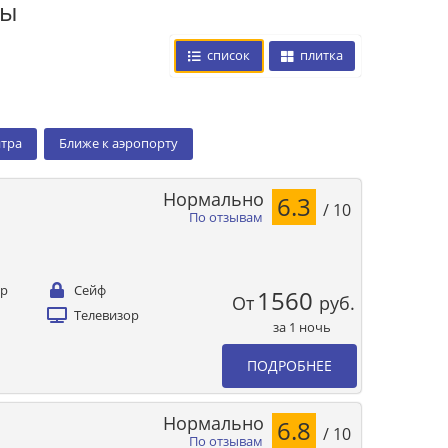
цы
список
плитка
нтра
Ближе к аэропорту
Нормально
6.3
/ 10
По отзывам
ер
Сейф
1560
От
руб.
Телевизор
за 1 ночь
ПОДРОБНЕЕ
Нормально
6.8
/ 10
По отзывам