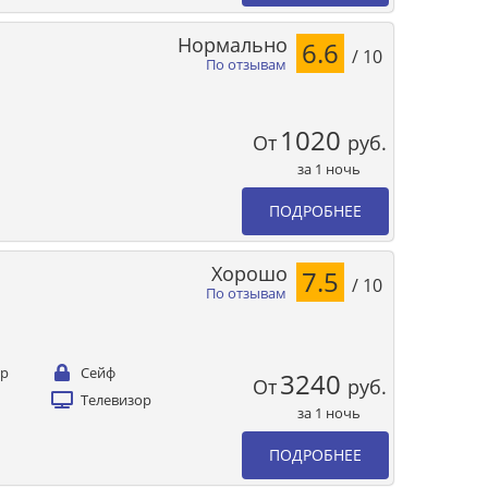
Нормально
6.6
/ 10
По отзывам
1020
От
руб.
за 1 ночь
ПОДРОБНЕЕ
Хорошо
7.5
/ 10
По отзывам
ер
Сейф
3240
От
руб.
Телевизор
за 1 ночь
ПОДРОБНЕЕ