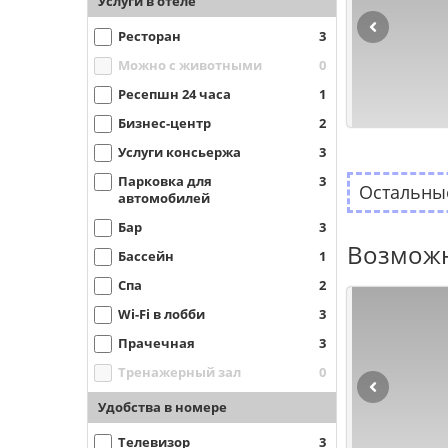
Услуги в отеле
Ресторан
3
Можно с животными
0
Ресепшн 24 часа
1
Бизнес-центр
2
Услуги консьержа
3
Парковка для
3
Остальные
автомобилей
Бар
3
Возможн
Бассейн
1
Спа
2
Wi-Fi в лобби
3
Прачечная
3
Тренажерный зал
0
Удобства в номере
Телевизор
3