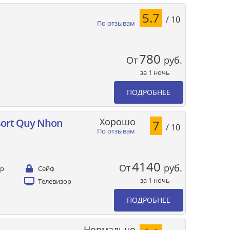
5.7
/ 10
По отзывам
780
От
руб.
за 1 ночь
ПОДРОБНЕЕ
Хорошо
sort Quy Nhon
7
/ 10
По отзывам
4140
От
руб.
ер
Сейф
за 1 ночь
Телевизор
ПОДРОБНЕЕ
Нормально