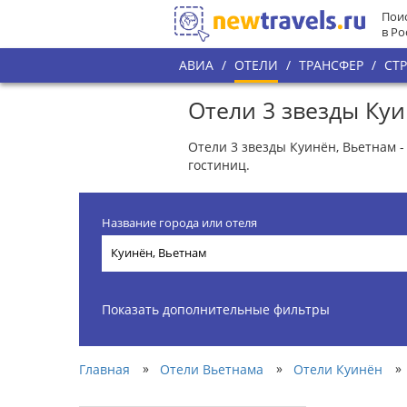
Поис
в Ро
АВИА
/
ОТЕЛИ
/
ТРАНСФЕР
/
СТ
Отели 3 звезды Ку
Отели 3 звезды Куинён, Вьетнам -
гостиниц.
Название города или отеля
Показать дополнительные фильтры
»
»
»
Главная
Отели Вьетнама
Отели Куинён