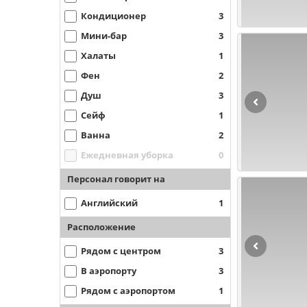
Кондиционер
3
Мини-бар
3
Халаты
1
Фен
2
Душ
3
Сейф
1
Ванна
2
Ежедневная уборка
0
Персонал говорит на
Английский
1
Расположение
Рядом с центром
3
В аэропорту
3
Рядом с аэропортом
1