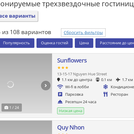
ронируемые трехзвездочные гостини
все варианты
 из 108 вариантов
Сбросить фильтры
Популярность
Оценка гостей
Цена
Расстояние до це
Sunflowers
★★★
13-15-17 Nguyen Hue Street
1.1 км до центра
0.1 км
1.7 км
Wi-fi в лобби
Кондицион
Парковка
Ресторан
Ресепшн 24 часа
1 / 24
Низкая цена
Quy Nhon