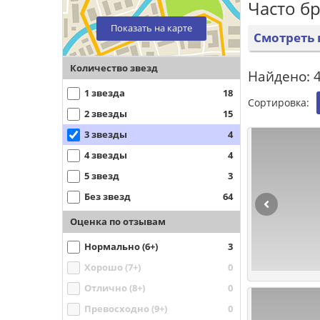
Часто б
Показать на карте
Смотреть 
Количество звезд
Найдено: 4
1 звезда
18
Сортировка:
2 звезды
15
3 звезды
4
4 звезды
4
5 звезд
3
Без звезд
64
Оценка по отзывам
Нормально (6+)
3
Хорошо (7+)
0
Отлично (8+)
0
Превосходно (9+)
0