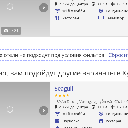
2.2 км до центра
0.1 км
1.6 км
Wi-fi в лобби
Кондицион
Ресторан
Телевизор
1 / 24
 отели не подходят под условия фильтра.
Сброси
о, вам подойдут другие варианты в К
Seagull
★★★★
489 An Dương Vương, Nguyễn Văn Cừ, tp. 
2.3 км до центра
0.1 км
1.7 км
Wi-fi в лобби
Кондицион
Парковка
Ресторан