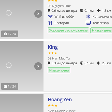
★★★
08 Nguyen Hue
0.6 км до центра
0.1 км
1.3 км
Wi-fi в лобби
Кондицион
Ресторан
Телевизор
Хорошее расположение
Низкая цена
1 / 24
King
★★★
68 Han Mac Tu
3.3 км до центра
0.1 км
2.8 км
Низкая цена
1 / 24
Hoang Yen
★★★
5 An Duong Vuong