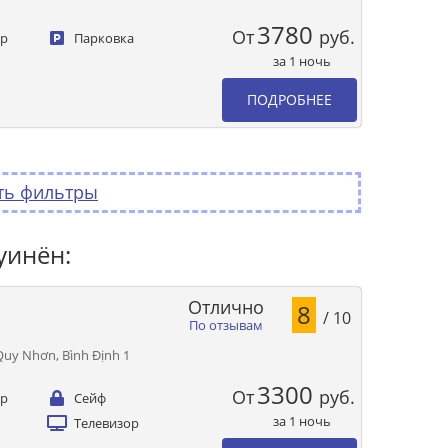
3780
От
руб.
ер
Парковка
за 1 ночь
ПОДРОБНЕЕ
ть фильтры
уинён:
Отлично
8
/ 10
По отзывам
Quy Nhơn, Bình Định 1
3300
От
руб.
ер
Сейф
за 1 ночь
Телевизор