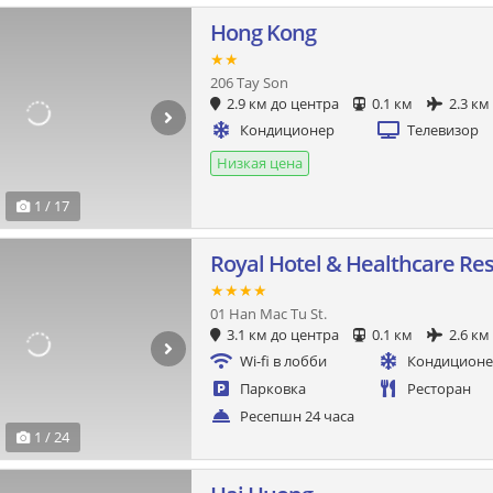
Hong Kong
★★
206 Tay Son
2.9 км до центра
0.1 км
2.3 км
Кондиционер
Телевизор
Низкая цена
1 / 17
Royal Hotel & Healthcare Re
★★★★
01 Han Mac Tu St.
3.1 км до центра
0.1 км
2.6 км
Wi-fi в лобби
Кондицион
Парковка
Ресторан
Ресепшн 24 часа
1 / 24