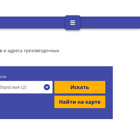
ов и адреса трехзвездочных
сти
Искать
Взрослые (2)
Найти на карте