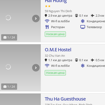
Hai Huong
★★
59 Nguyen Thi Dinh
2.9 км до центра
0.1 км
2.3 км
Wi-fi в лобби
Кондицион
Ресторан
Телевизор
Низкая цена
1 / 24
O.M.E Hostel
32 Chu Van An
1.1 км до центра
0.1 км
0.5 км
Wi-fi в лобби
Кондицион
Низкая цена
1 / 24
Thu Ha Guesthouse
228 Tay Son, Quy Nhon, Binh Dinh