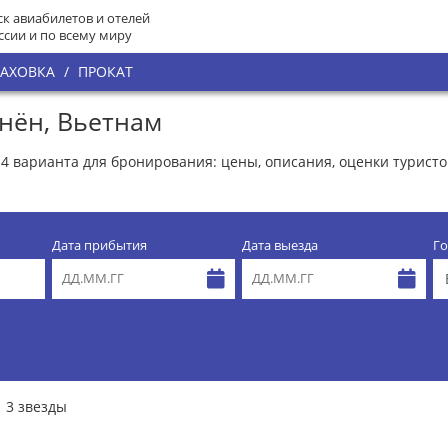
к авиабилетов и отелей
ссии и по всему миру
РАХОВКА
/
ПРОКАТ
инён, Вьетнам
 4 варианта для бронирования: цены, описания, оценки турист
Дата прибытия
Дата выезда
Го
3 звезды