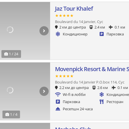
Jaz Tour Khalef
★★★★★
Boulevard du 14 Janvier, Сус
2 км до центра
2.4 км
0.1 км
Кондиционер
Парковка
1 / 24
Movenpick Resort & Marine 
★★★★★
Boulevard du 14 Janvier P.O.box 114, Сус
2.2 км до центра
2.6 км
0.1 км
Wi-fi в лобби
Кондицион
Парковка
Ресторан
Ресепшн 24 часа
1 / 4