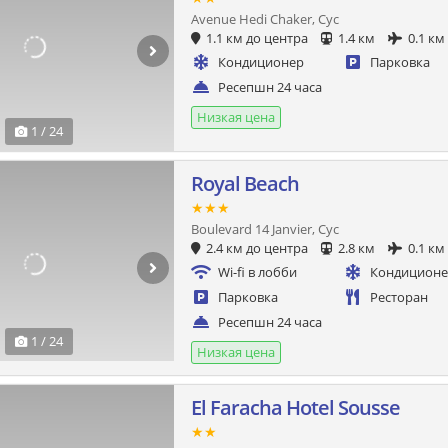
Avenue Hedi Chaker, Сус
1.1 км до центра
1.4 км
0.1 км
Кондиционер
Парковка
Ресепшн 24 часа
Низкая цена
1 / 24
Royal Beach
★★★
Boulevard 14 Janvier, Сус
2.4 км до центра
2.8 км
0.1 км
Wi-fi в лобби
Кондицион
Парковка
Ресторан
Ресепшн 24 часа
1 / 24
Низкая цена
El Faracha Hotel Sousse
★★