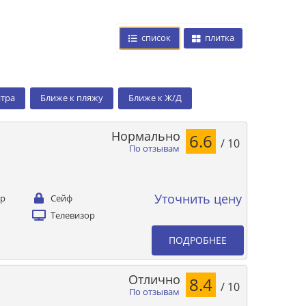
список
плитка
нтра
Ближе к пляжу
Ближе к Ж/Д
Нормально
6.6
/ 10
По отзывам
Уточнить цену
ер
Сейф
Телевизор
ПОДРОБНЕЕ
Отлично
8.4
/ 10
По отзывам