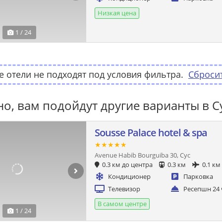
Низкая цена
1 / 24
 отели не подходят под условия фильтра.
Сброси
о, вам подойдут другие варианты в Су
Sousse Palace hotel & spa
★★★★★
Avenue Habib Bourguiba 30, Сус
0.3 км до центра
0.3 км
0.1 км
Кондиционер
Парковка
Телевизор
Ресепшн 24 
В самом центре
1 / 24