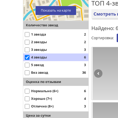
ТОП 4-з
Показать на карте
Смотреть 
Количество звезд
Найдено: 6
1 звезда
2
Сортировка:
2 звезды
2
3 звезды
3
4 звезды
6
5 звезд
3
Без звезд
36
Оценка по отзывам
Нормально (6+)
6
Хорошо (7+)
4
Отлично (8+)
3
Цена за сутки