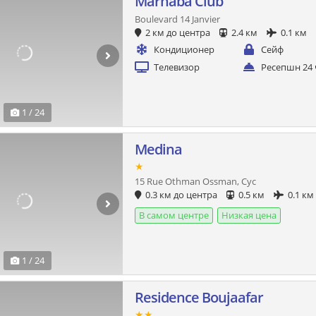
Marhaba Club
Boulevard 14 Janvier
2 км до центра
2.4 км
0.1 км
Кондиционер
Сейф
Телевизор
Ресепшн 24 
1 / 24
Medina
★
15 Rue Othman Ossman, Сус
0.3 км до центра
0.5 км
0.1 км
В самом центре
Низкая цена
1 / 24
Residence Boujaafar
★★