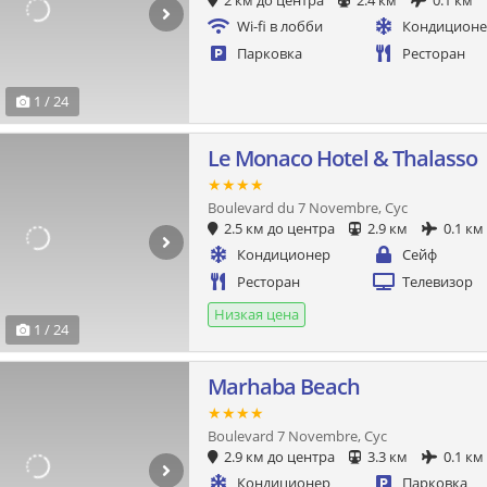
2 км до центра
2.4 км
0.1 км
Wi-fi в лобби
Кондицион
Парковка
Ресторан
1 / 24
Le Monaco Hotel & Thalasso
★★★★
Boulevard du 7 Novembre, Сус
2.5 км до центра
2.9 км
0.1 км
Кондиционер
Сейф
Ресторан
Телевизор
Низкая цена
1 / 24
Marhaba Beach
★★★★
Boulevard 7 Novembre, Сус
2.9 км до центра
3.3 км
0.1 км
Кондиционер
Парковка