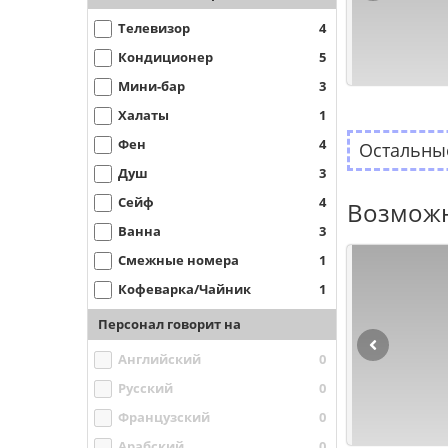
Телевизор
4
Кондиционер
5
Мини-бар
3
Халаты
1
Фен
4
Остальные
Душ
3
Сейф
4
Возможн
Ванна
3
Смежные номера
1
Кофеварка/Чайник
1
Персонал говорит на
Английский
0
Русский
0
Французский
0
Арабский
0