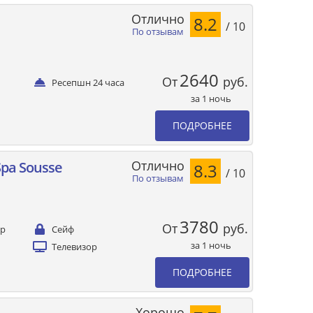
Отлично
8.2
/ 10
По отзывам
2640
От
руб.
Ресепшн 24 часа
за 1 ночь
ПОДРОБНЕЕ
Отлично
Spa Sousse
8.3
/ 10
По отзывам
3780
От
руб.
ер
Сейф
за 1 ночь
Телевизор
ПОДРОБНЕЕ
Хорошо