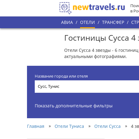
Поис
в Ро
АВИА
/
ОТЕЛИ
/
ТРАНСФЕР
/
СТ
Гостиницы Сусса 4
Отели Сусса 4 звезды - 6 гостин
актуальными фотографиями.
Название города или отеля
Показать дополнительные фильтры
»
»
»
Главная
Отели Туниса
Отели Сусса
4 з