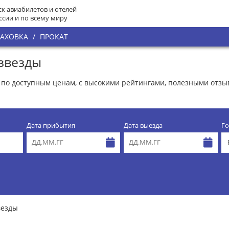
к авиабилетов и отелей
ссии и по всему миру
РАХОВКА
/
ПРОКАТ
 звезды
иц по доступным ценам, с высокими рейтингами, полезными отз
Дата прибытия
Дата выезда
Го
везды