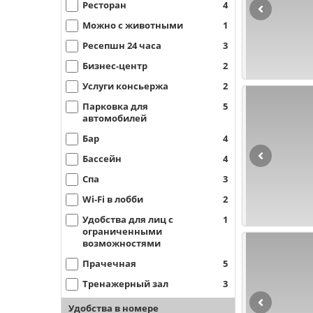
Ресторан
4
Можно с животными
1
Ресепшн 24 часа
3
Бизнес-центр
2
Услуги консьержа
2
Парковка для
5
автомобилей
Бар
4
Бассейн
4
Спа
3
Wi-Fi в лобби
2
Удобства для лиц с
1
ограниченными
возможностями
Прачечная
5
Тренажерный зал
3
Удобства в номере