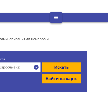
ывами, описаниями номеров и
сти
Искать
Взрослые (2)
Найти на карте