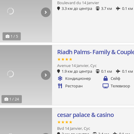
Boulevard du 14 Janvier
3.3 км до центра
3.7 км
0.1 км
1 / 5
Riadh Palms- Family & Couple
★★★★
Avenue 14 Janvier, Сус
1.9 км до центра
0.1 км
0.1 км
Кондиционер
Сейф
Ресторан
Телевизор
1 / 24
cesar palace & casino
★★★★
Bvd 14 Janvier, Сус