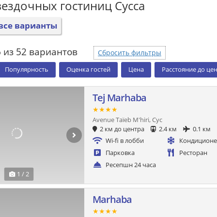
вездочных гостиниц Сусса
все варианты
 из 52 вариантов
Сбросить фильтры
Популярность
Оценка гостей
Цена
Расстояние до це
Tej Marhaba
★★★★
Avenue Taïeb M'hiri, Сус
2 км до центра
2.4 км
0.1 км
Wi-fi в лобби
Кондицион
Парковка
Ресторан
Ресепшн 24 часа
1 / 2
Marhaba
★★★★