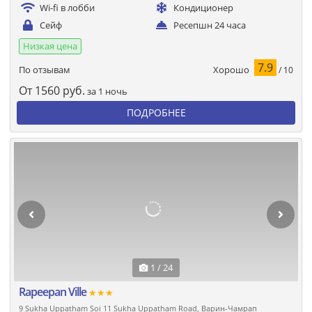
Wi-fi в лобби
Кондиционер
Сейф
Ресепшн 24 часа
Низкая цена
7.9
Хорошо
По отзывам
/ 10
От
1560
руб.
за 1 ночь
ПОДРОБНЕЕ
1 / 24
Rapeepan Ville
★★★
9 Sukha Uppatham Soi 11 Sukha Uppatham Road, Варин-Чамрап