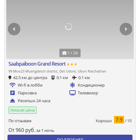
1 / 24
Saabpaiboon Grand Resort
★★★
99 Moo23 Muengdetch district, Det Udom, Ubon Ratchathan
42.5 км до центра
0.1 км
0.1 км
Wi-fi в лобби
Кондиционер
Парковка
Телевизор
Ресепшн 24 часа
Низкая цена
7.9
Хорошо
По отзывам
/ 10
От
960
руб.
за 1 ночь
ПОДРОБНЕЕ