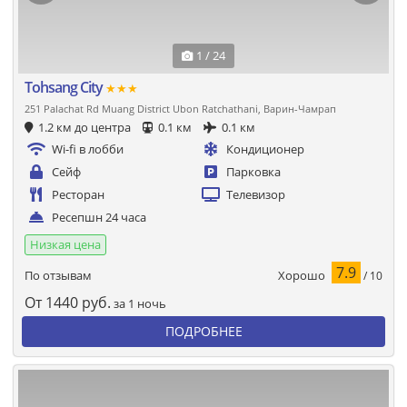
1 / 24
Tohsang City
★★★
251 Palachat Rd Muang District Ubon Ratchathani, Варин-Чамрап
1.2 км до центра
0.1 км
0.1 км
Wi-fi в лобби
Кондиционер
Сейф
Парковка
Ресторан
Телевизор
Ресепшн 24 часа
Низкая цена
7.9
Хорошо
По отзывам
/ 10
От
1440
руб.
за 1 ночь
ПОДРОБНЕЕ