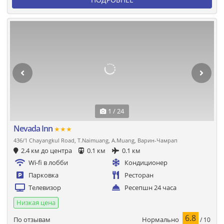
1 / 24
Nevada Inn
★★★
436/1 Chayangkul Road, T.Naimuang, A.Muang, Варин-Чамрап
2.4 км до центра
0.1 км
0.1 км
Wi-fi в лобби
Кондиционер
Парковка
Ресторан
Телевизор
Ресепшн 24 часа
Низкая цена
6.8
Нормально
По отзывам
/ 10