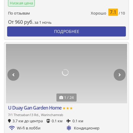
Низкая цена
7.1
Хорошо
По отзывам
/ 10
От
960
руб.
за 1 ночь
ПОДРОБНЕЕ
1 / 24
U Duay Gan Garden Home
★★★
7/1 Thetsaban13 Rd., Warinchamrab
3.7 км до центра
0.1 км
0.1 км
Wi-fi в лобби
Кондиционер