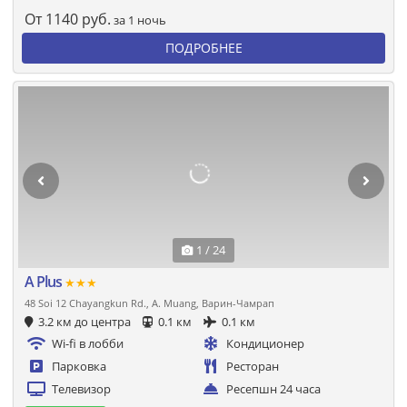
От
1140
руб.
за 1 ночь
ПОДРОБНЕЕ
1 / 24
A Plus
★★★
48 Soi 12 Chayangkun Rd., A. Muang, Варин-Чамрап
3.2 км до центра
0.1 км
0.1 км
Wi-fi в лобби
Кондиционер
Парковка
Ресторан
Телевизор
Ресепшн 24 часа