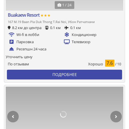
1 / 24
Buakaew Resort
★★★
167 M.19 Baan Pla Duk Thong T.Rai Noi, Убон Ратчатхани
8.2 км до центра
0.1 км
0.1 км
Wi-fi в лобби
Кондиционер
Парковка
Телевизор
Ресепшн 24 часа
Уточнить цену
7.6
Хорошо
По отзывам
/ 10
ПОДРОБНЕЕ