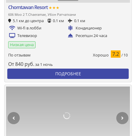
Chomtawan Resort
★★★
606 Moo 2 T.Chaeramae, Убон Ратчатхани
5.1 км до центра
0.1 км
0.1 км
Wi-fi в лобби
Кондиционер
Телевизор
Ресепшн 24 часа
Низкая цена
7.2
Хорошо
По отзывам
/ 10
От
840
руб.
за 1 ночь
ПОДРОБНЕЕ