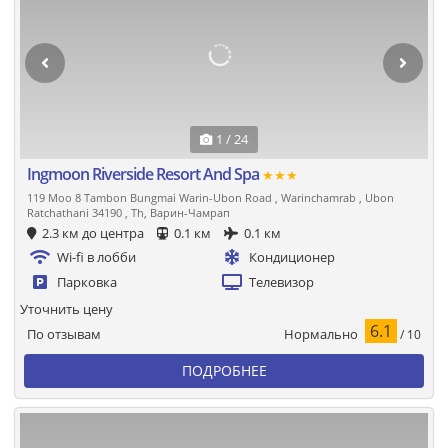
1 / 24
Ingmoon Riverside Resort And Spa
★★★
119 Moo 8 Tambon Bungmai Warin-Ubon Road , Warinchamrab , Ubon
Ratchathani 34190 , Th, Варин-Чамрап
2.3 км до центра
0.1 км
0.1 км
Wi-fi в лобби
Кондиционер
Парковка
Телевизор
Уточнить цену
6.1
Нормально
По отзывам
/ 10
ПОДРОБНЕЕ