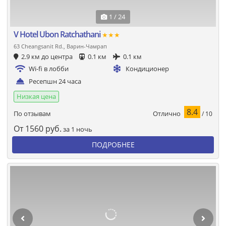
1 / 24
V Hotel Ubon Ratchathani
★★★
63 Cheangsanit Rd., Варин-Чамрап
2.9 км до центра
0.1 км
0.1 км
Wi-fi в лобби
Кондиционер
Ресепшн 24 часа
Низкая цена
8.4
Отлично
По отзывам
/ 10
От
1560
руб.
за 1 ночь
ПОДРОБНЕЕ