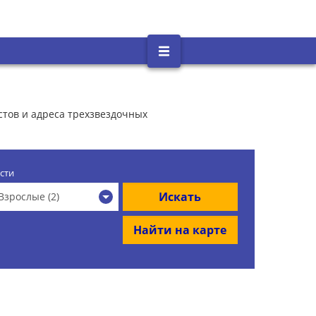
стов и адреса трехзвездочных
сти
Искать
Взрослые (2)
Найти на карте