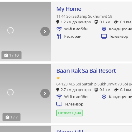
My Home
11 44 Soi Sattahip Sukhumvit 59
1.2 км до центра
0.1 км
0.1 км
Wi-fi в лобби
Кондицион
Ресторан
Телевизор
1 / 10
Baan Rak Sa Bai Resort
★
64 123 M.5 Soi Sattahip Sukhumvit 73 Soi Bo
2.7 км до центра
0.1 км
0.1 км
Wi-fi в лобби
Кондицион
Телевизор
Низкая цена
1 / 7