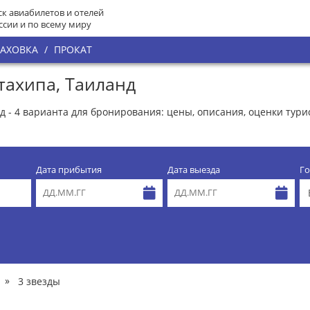
к авиабилетов и отелей
ссии и по всему миру
РАХОВКА
/
ПРОКАТ
тахипа, Таиланд
д - 4 варианта для бронирования: цены, описания, оценки тури
Дата прибытия
Дата выезда
Го
»
3 звезды