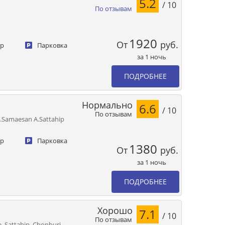
5.2
/ 10
По отзывам
1920
От
руб.
ер
Парковка
за 1 ночь
ПОДРОБНЕЕ
Нормально
6.6
/ 10
По отзывам
.Samaesan A.Sattahip
ер
Парковка
1380
От
руб.
за 1 ночь
ПОДРОБНЕЕ
Хорошо
7.1
/ 10
По отзывам
 Sattahip, Chonburi