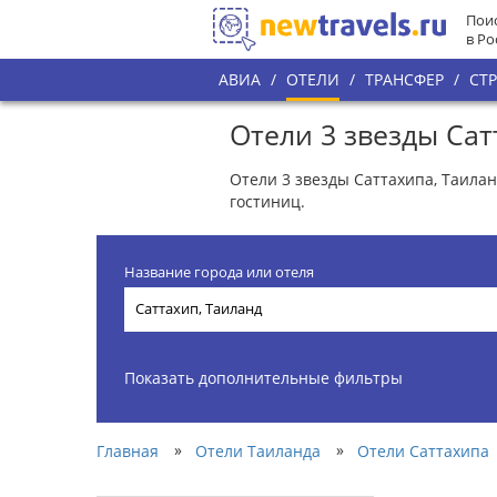
Поис
в Ро
АВИА
/
ОТЕЛИ
/
ТРАНСФЕР
/
СТ
Отели 3 звезды Сат
Отели 3 звезды Саттахипа, Таилан
гостиниц.
Название города или отеля
Показать дополнительные фильтры
»
»
Главная
Отели Таиланда
Отели Саттахипа