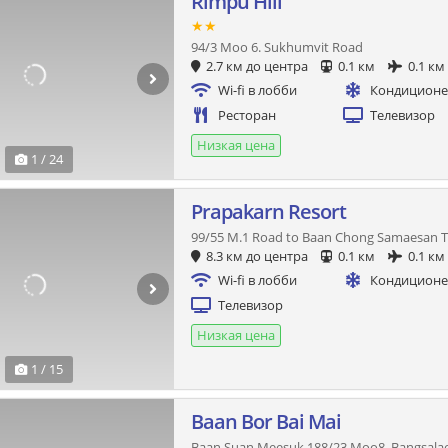
Rimpu Hill
★★
94/3 Moo 6. Sukhumvit Road
2.7 км до центра
0.1 км
0.1 км
Wi-fi в лобби
Кондицион
Ресторан
Телевизор
Низкая цена
1 / 24
Prapakarn Resort
99/55 M.1 Road to Baan Chong Samaesan T
8.3 км до центра
0.1 км
0.1 км
Wi-fi в лобби
Кондицион
Телевизор
Низкая цена
1 / 15
Baan Bor Bai Mai
Baan Suan Meesuk 188/23 Moo8, Bangsalae,