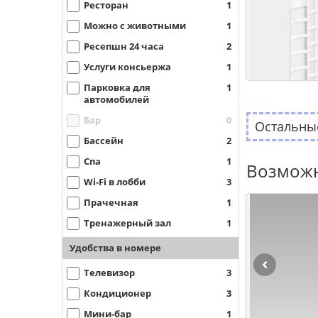
Ресторан
1
Можно с животными
1
Ресепшн 24 часа
2
Услуги консьержа
1
Парковка для
1
автомобилей
Бар
0
Остальные
Бассейн
2
Спа
1
Возможн
Wi-Fi в лобби
3
Прачечная
1
Тренажерный зал
1
Удобства в номере
Телевизор
3
Кондиционер
3
Мини-бар
1