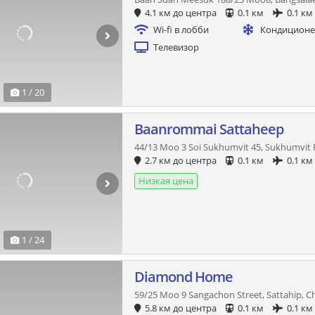
4.1 км до центра
0.1 км
0.1 км
Wi-fi в лобби
Кондицион
Телевизор
1 / 20
Baanrommai Sattaheep
44/13 Moo 3 Soi Sukhumvit 45, Sukhumvit 
2.7 км до центра
0.1 км
0.1 км
Низкая цена
1 / 24
Diamond Home
59/25 Moo 9 Sangachon Street, Sattahip, C
5.8 км до центра
0.1 км
0.1 км