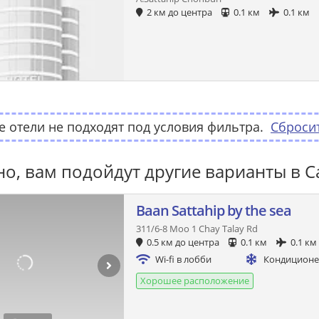
2 км до центра
0.1 км
0.1 км
 отели не подходят под условия фильтра.
Сброси
о, вам подойдут другие варианты в С
Baan Sattahip by the sea
311/6-8 Moo 1 Chay Talay Rd
0.5 км до центра
0.1 км
0.1 км
Wi-fi в лобби
Кондицион
Хорошее расположение