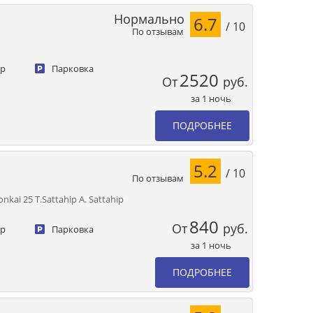
Нормально
6.7
/ 10
По отзывам
ер
Парковка
2520
От
руб.
за 1 ночь
ПОДРОБНЕЕ
5.2
/ 10
По отзывам
nkai 25 T.Sattahip A. Sattahip
840
От
руб.
ер
Парковка
за 1 ночь
ПОДРОБНЕЕ