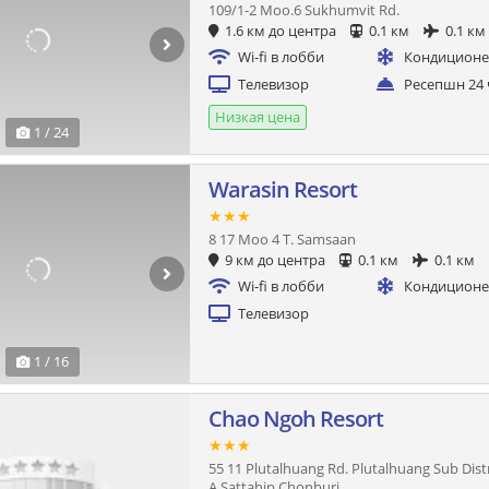
109/1-2 Moo.6 Sukhumvit Rd.
1.6 км до центра
0.1 км
0.1 км
Wi-fi в лобби
Кондицион
Телевизор
Ресепшн 24 
Низкая цена
1 / 24
Warasin Resort
★★★
8 17 Moo 4 T. Samsaan
9 км до центра
0.1 км
0.1 км
Wi-fi в лобби
Кондицион
Телевизор
1 / 16
Chao Ngoh Resort
★★★
55 11 Plutalhuang Rd. Plutalhuang Sub Dist
A.Sattahip Chonburi