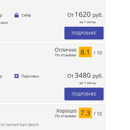
1620
От
руб.
ер
Сейф
за 1 ночь
часа
ПОДРОБНЕЕ
Отлично
8.1
/ 10
По отзывам
3480
От
руб.
ер
Парковка
за 1 ночь
ПОДРОБНЕЕ
Хорошо
7.3
/ 10
По отзывам
rict Samare Sarn Beach