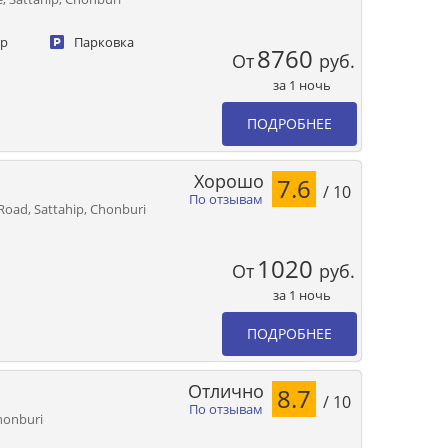
ер
Парковка
8760
От
руб.
за 1 ночь
ПОДРОБНЕЕ
Хорошо
7.6
/ 10
По отзывам
Road, Sattahip, Chonburi
1020
От
руб.
за 1 ночь
ПОДРОБНЕЕ
Отлично
8.7
/ 10
По отзывам
honburi