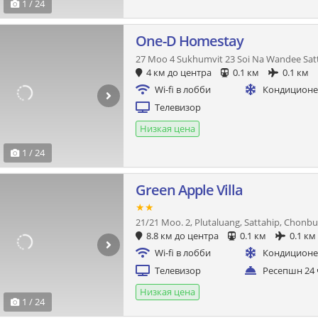
1 / 24
One-D Homestay
27 Moo 4 Sukhumvit 23 Soi Na Wandee Sat
4 км до центра
0.1 км
0.1 км
Wi-fi в лобби
Кондицион
Телевизор
Низкая цена
1 / 24
Green Apple Villa
★★
21/21 Moo. 2, Plutaluang, Sattahip, Chonbu
8.8 км до центра
0.1 км
0.1 км
Wi-fi в лобби
Кондицион
Телевизор
Ресепшн 24 
Низкая цена
1 / 24