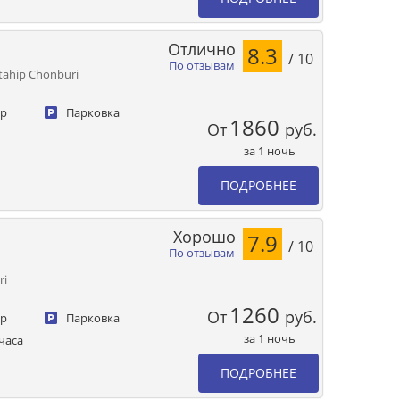
Отлично
8.3
/ 10
По отзывам
tahip Chonburi
ер
Парковка
1860
От
руб.
за 1 ночь
ПОДРОБНЕЕ
Хорошо
7.9
/ 10
По отзывам
ri
1260
От
руб.
ер
Парковка
за 1 ночь
часа
ПОДРОБНЕЕ