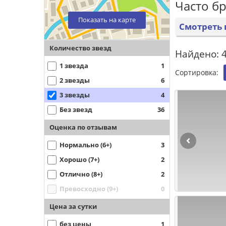
Часто б
Показать на карте
Смотреть 
Количество звезд
Найдено: 4
1 звезда
1
Сортировка:
2 звезды
6
3 звезды
4
Без звезд
36
Оценка по отзывам
Нормально (6+)
3
Хорошо (7+)
2
Отлично (8+)
2
Превосходно (9+)
0
Цена за сутки
без цены
1