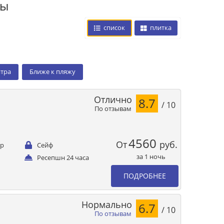
цы
список
плитка
нтра
Ближе к пляжу
Отлично
8.7
/ 10
По отзывам
4560
От
руб.
ер
Сейф
за 1 ночь
Ресепшн 24 часа
ПОДРОБНЕЕ
Нормально
6.7
/ 10
По отзывам