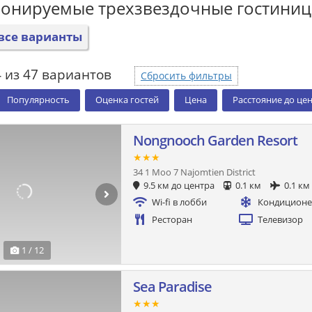
ронируемые трехзвездочные гостини
все варианты
 из 47 вариантов
Сбросить фильтры
Популярность
Оценка гостей
Цена
Расстояние до це
Nongnooch Garden Resort
★★★
34 1 Moo 7 Najomtien District
9.5 км до центра
0.1 км
0.1 км
Wi-fi в лобби
Кондицион
Ресторан
Телевизор
1 / 12
Sea Paradise
★★★