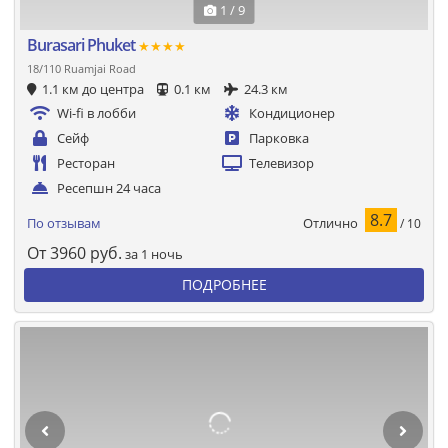
1 / 9
Burasari Phuket
★★★★
18/110 Ruamjai Road
1.1 км до центра
0.1 км
24.3 км
Wi-fi в лобби
Кондиционер
Сейф
Парковка
Ресторан
Телевизор
Ресепшн 24 часа
8.7
Отлично
По отзывам
/ 10
От
3960
руб.
за 1 ночь
ПОДРОБНЕЕ