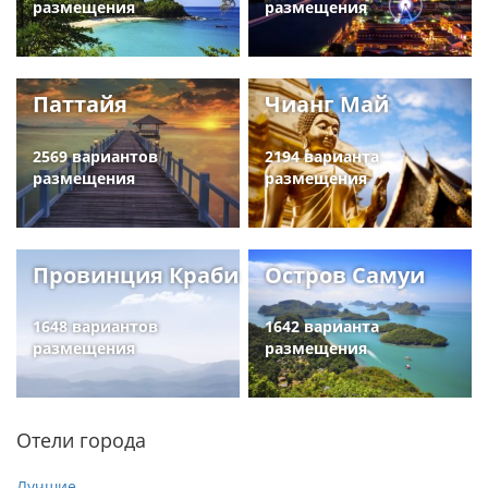
размещения
размещения
Паттайя
Чианг Май
2569 вариантов
2194 варианта
размещения
размещения
Провинция Краби
Остров Самуи
1648 вариантов
1642 варианта
размещения
размещения
Отели города
Лучшие