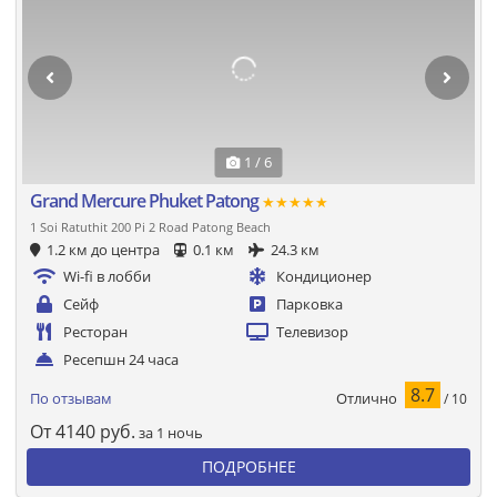
1 / 6
Grand Mercure Phuket Patong
★★★★★
1 Soi Ratuthit 200 Pi 2 Road Patong Beach
1.2 км до центра
0.1 км
24.3 км
Wi-fi в лобби
Кондиционер
Сейф
Парковка
Ресторан
Телевизор
Ресепшн 24 часа
8.7
Отлично
По отзывам
/ 10
От
4140
руб.
за 1 ночь
ПОДРОБНЕЕ