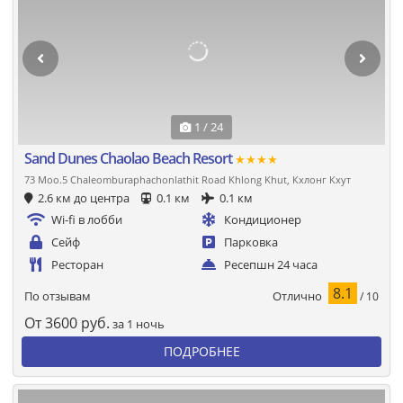
1 / 24
Sand Dunes Chaolao Beach Resort
★★★★
73 Moo.5 Chaleomburaphachonlathit Road Khlong Khut, Кхлонг Кхут
2.6 км до центра
0.1 км
0.1 км
Wi-fi в лобби
Кондиционер
Сейф
Парковка
Ресторан
Ресепшн 24 часа
8.1
Отлично
По отзывам
/ 10
От
3600
руб.
за 1 ночь
ПОДРОБНЕЕ