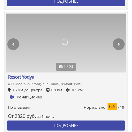
ПОДРОБНЕЕ
1 / 24
Resort Yodya
40/1 Moo. 5 in. Krongkhud, Tamai, Кхлонг Кхут
1.7 км до центра
0.1 км
0.1 км
Кондиционер
6.5
Нормально
По отзывам
/ 10
От
2820
руб.
за 1 ночь
ПОДРОБНЕЕ