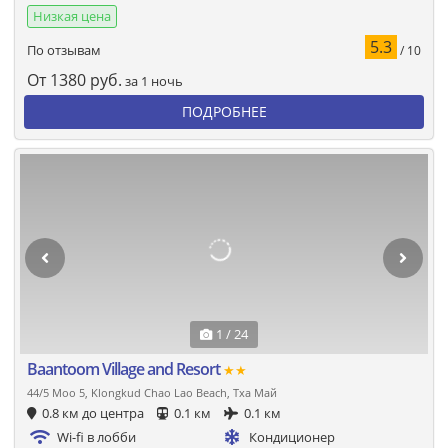
Низкая цена
5.3
По отзывам
/ 10
От
1380
руб.
за 1 ночь
ПОДРОБНЕЕ
1 / 24
Baantoom Village and Resort
★★
44/5 Moo 5, Klongkud Chao Lao Beach, Тха Май
0.8 км до центра
0.1 км
0.1 км
Wi-fi в лобби
Кондиционер