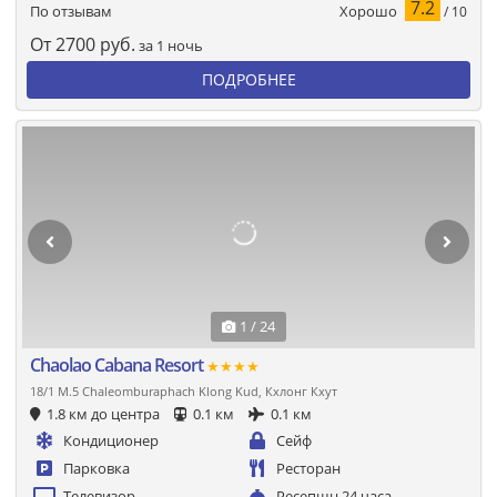
7.2
Хорошо
По отзывам
/ 10
От
2700
руб.
за 1 ночь
ПОДРОБНЕЕ
1 / 24
Chaolao Cabana Resort
★★★★
18/1 M.5 Chaleomburaphach Klong Kud, Кхлонг Кхут
1.8 км до центра
0.1 км
0.1 км
Кондиционер
Сейф
Парковка
Ресторан
Телевизор
Ресепшн 24 часа