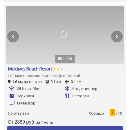
1 / 24
Maldives Beach Resort
★★★
33/2 Moo4 Leamsadej Beach Klongkuk, Тха Май
1.6 км до центра
0.1 км
0.1 км
Wi-fi в лобби
Кондиционер
Парковка
Ресторан
Телевизор
7
Хорошо
По отзывам
/ 10
От
2880
руб.
за 1 ночь