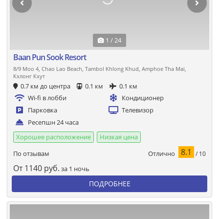
1 / 24
Baan Pun Sook Resort
8/9 Moo 4, Chao Lao Beach, Tambol Khlong Khud, Amphoe Tha Mai,
Кхлонг Кхут
0.7 км до центра
0.1 км
0.1 км
Wi-fi в лобби
Кондиционер
Парковка
Телевизор
Ресепшн 24 часа
Хорошее расположение
Низкая цена
8.1
Отлично
По отзывам
/ 10
От
1140
руб.
за 1 ночь
ПОДРОБНЕЕ