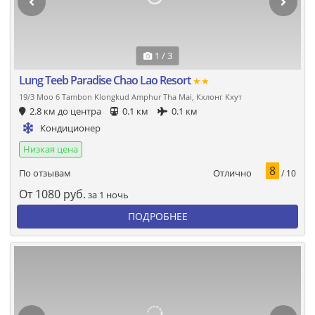
1 / 3
Lung Teeb Paradise Chao Lao Resort
★★
19/3 Moo 6 Tambon Klongkud Amphur Tha Mai, Кхлонг Кхут
2.8 км до центра
0.1 км
0.1 км
Кондиционер
Низкая цена
8
Отлично
По отзывам
/ 10
От
1080
руб.
за 1 ночь
ПОДРОБНЕЕ