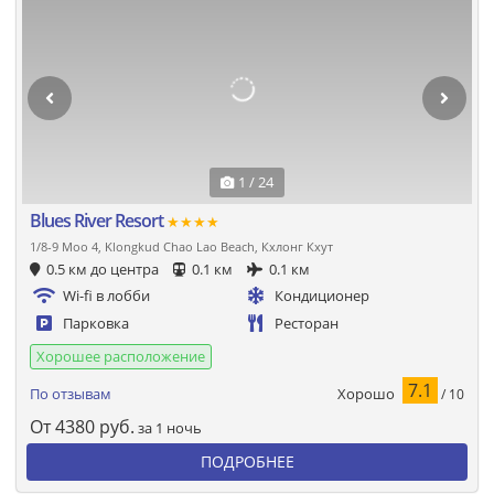
1 / 24
Blues River Resort
★★★★
1/8-9 Moo 4, Klongkud Chao Lao Beach, Кхлонг Кхут
0.5 км до центра
0.1 км
0.1 км
Wi-fi в лобби
Кондиционер
Парковка
Ресторан
Хорошее расположение
7.1
Хорошо
По отзывам
/ 10
От
4380
руб.
за 1 ночь
ПОДРОБНЕЕ