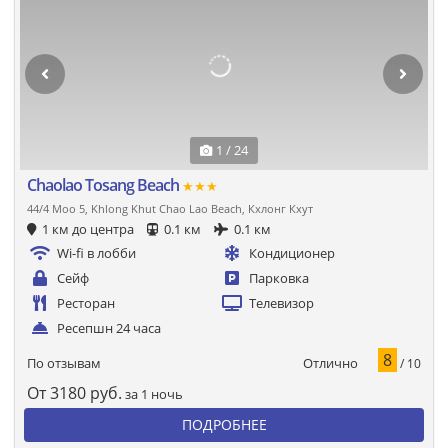
1 / 24
Chaolao Tosang Beach
★★★
44/4 Moo 5, Khlong Khut Chao Lao Beach, Кхлонг Кхут
1 км до центра
0.1 км
0.1 км
Wi-fi в лобби
Кондиционер
Сейф
Парковка
Ресторан
Телевизор
Ресепшн 24 часа
8
Отлично
По отзывам
/ 10
От
3180
руб.
за 1 ночь
ПОДРОБНЕЕ