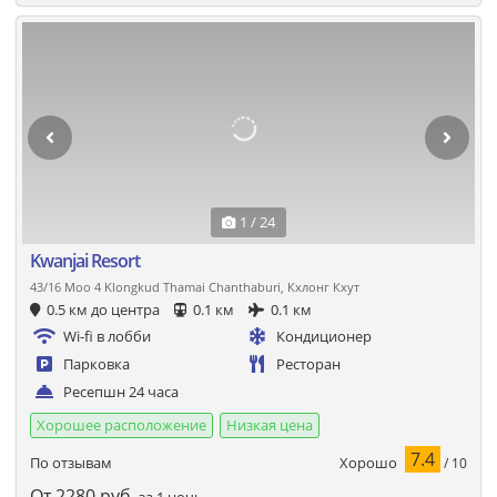
1 / 24
Kwanjai Resort
43/16 Moo 4 Klongkud Thamai Chanthaburi, Кхлонг Кхут
0.5 км до центра
0.1 км
0.1 км
Wi-fi в лобби
Кондиционер
Парковка
Ресторан
Ресепшн 24 часа
Хорошее расположение
Низкая цена
7.4
Хорошо
По отзывам
/ 10
От
2280
руб.