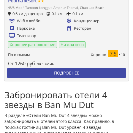
Pooma Resort
★★
43/3 Moo4 Tambon konggut, Amphur Thamai, Chao Lao Beach
0.6 км до центра
0.1 км
0.1 км
Wi-fi в лобби
Кондиционер
Парковка
Ресторан
Телевизор
Хорошее расположение
Низкая цена
7.5
Хорошо
По отзывам
/ 10
От
1260
руб.
за 1 ночь
ПОДРОБНЕЕ
Забронировать отели 4
звезды в Ban Mu Dut
В разделе «Отели Ban Mu Dut 4 звезды» можно
забронировать 6 отелей этого класса. Как правило, в
поисках гостиниц Ban Mu Dut уровня 4 звезды