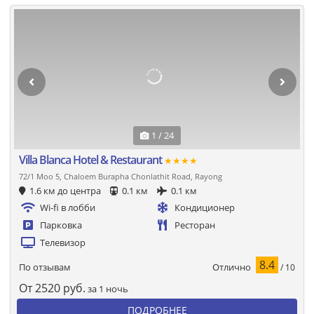
1 / 24
Villa Blanca Hotel & Restaurant
★★★★
72/1 Moo 5, Chaloem Burapha Chonlathit Road, Rayong
1.6 км до центра
0.1 км
0.1 км
Wi-fi в лобби
Кондиционер
Парковка
Ресторан
Телевизор
8.4
Отлично
По отзывам
/ 10
От
2520
руб.
за 1 ночь
ПОДРОБНЕЕ