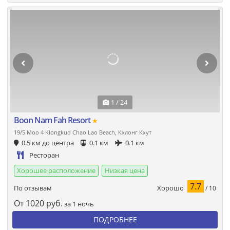
1 / 24
Boon Nam Fah Resort
★
19/5 Moo 4 Klongkud Chao Lao Beach, Кхлонг Кхут
0.5 км до центра
0.1 км
0.1 км
Ресторан
Хорошее расположение
Низкая цена
7.7
Хорошо
По отзывам
/ 10
От
1020
руб.
за 1 ночь
ПОДРОБНЕЕ