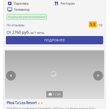
Парковка
Ресторан
Телевизор
Хорошее расположение
5.8
По отзывам
/ 10
От
2760
руб.
за 1 ночь
ПОДРОБНЕЕ
1 / 24
Pleai Ta Lea Resort
★★
3/16 Moo 6, Soi Burapha Chonlathit 124 Chao Lao Beach, Кхлонг Кхут