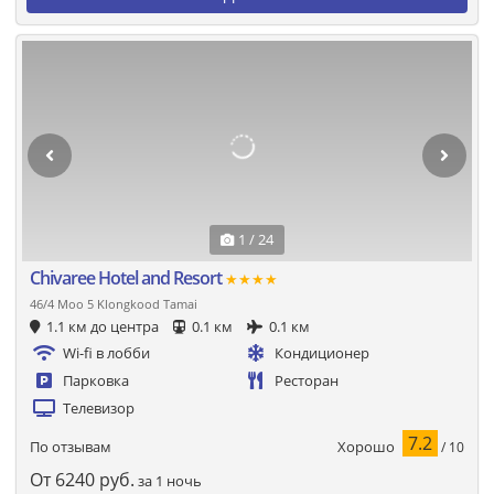
1 / 24
Chivaree Hotel and Resort
★★★★
46/4 Moo 5 Klongkood Tamai
1.1 км до центра
0.1 км
0.1 км
Wi-fi в лобби
Кондиционер
Парковка
Ресторан
Телевизор
7.2
Хорошо
По отзывам
/ 10
От
6240
руб.
за 1 ночь