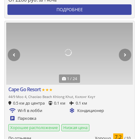
за 1 ночь
ПОДРОБНЕЕ
1 / 24
Cape Go Resort
★★★
44/9 Moo 4, Chaolao Beach Khlong Khut, Кхлонг Кхут
0.5 км до центра
0.1 км
0.1 км
Wi-fi в лобби
Кондиционер
Парковка
Хорошее расположение
Низкая цена
7.2
Хорошо
По отзывам
/ 10