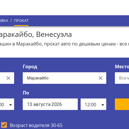
ОВКА
/
ПРОКАТ
ракайбо, Венесуэла
шин в Маракайбо, прокат авто по дешевым ценам - все
Город
Мест
Clear
Clear
По
00
12:00
Возраст водителя 30-65