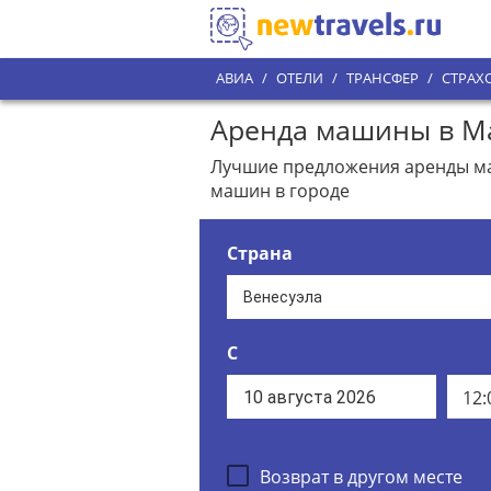
АВИА
/
ОТЕЛИ
/
ТРАНСФЕР
/
СТРАХ
Аренда машины в Ма
Лучшие предложения аренды ма
машин в городе
Страна
С
12:
Возврат в другом месте