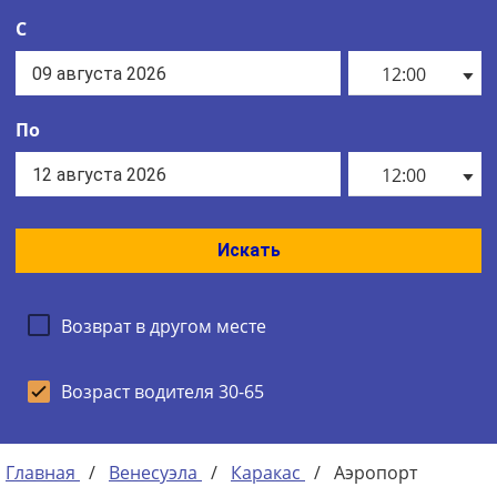
С
12:00
По
12:00
Искать
Возврат в другом месте
Возраст водителя 30-65
Главная
/
Венесуэла
/
Каракас
/
Аэропорт