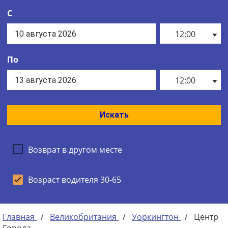
С
12:00
По
12:00
Искать
Возврат в другом месте
Возраст водителя 30-65
Главная
/
Великобритания
/
Уоркингтон
/
Центр