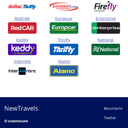
RedCAR
Europcar
Enterprise
Keddy
Thrifty
National
Interrent
Alamo
NewTravels
Вконтакте
Twitter
О компании