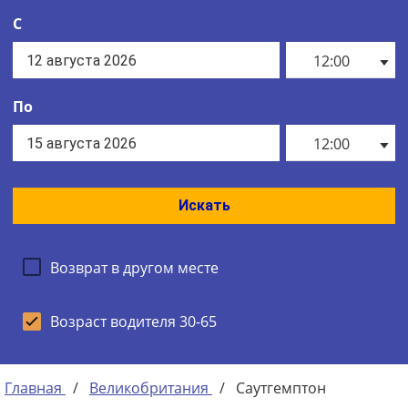
С
12:00
По
12:00
Искать
Возврат в другом месте
Возраст водителя 30-65
Главная
/
Великобритания
/
Саутгемптон