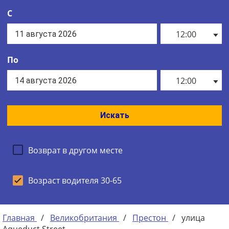
С
12:00
По
12:00
Искать
Возврат в другом месте
Возраст водителя 30-65
Главная
/
Великобритания
/
Престон
/
улица