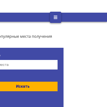
опулярные места получения
о
Искать