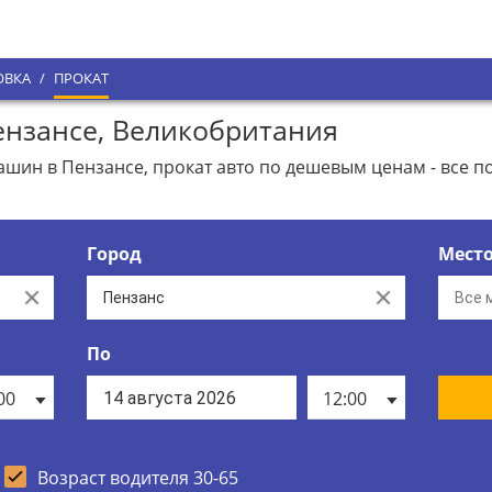
ОВКА
/
ПРОКАТ
нзансе, Великобритания
ин в Пензансе, прокат авто по дешевым ценам - все п
Город
Мест
Clear
Clear
По
00
12:00
Возраст водителя 30-65