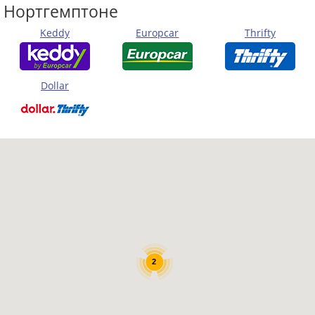
Нортгемптоне
Keddy
Europcar
Thrifty
Dollar
2