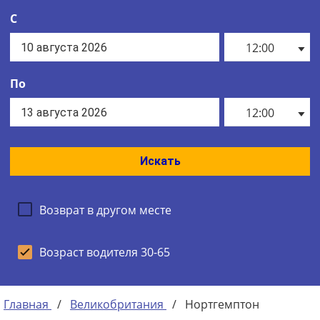
С
12:00
По
12:00
Искать
Возврат в другом месте
Возраст водителя 30-65
Главная
/
Великобритания
/
Нортгемптон