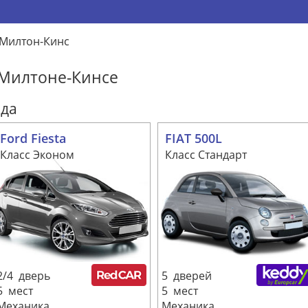
Милтон-Кинс
 Милтоне-Кинсе
ода
Ford Fiesta
FIAT 500L
Класс Эконом
Класс Стандарт
2/4 дверь
5 дверей
5 мест
5 мест
Механика
Механика