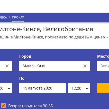
ОВКА
/
ПРОКАТ
лтоне-Кинсе, Великобритания
ин в Милтоне-Кинсе, прокат авто по дешевым ценам - 
Город
Мест
Clear
Clear
По
00
12:00
Возраст водителя 30-65