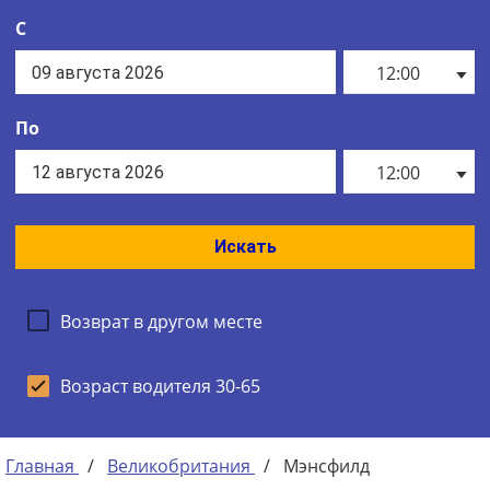
С
12:00
По
12:00
Искать
Возврат в другом месте
Возраст водителя 30-65
Главная
/
Великобритания
/
Мэнсфилд