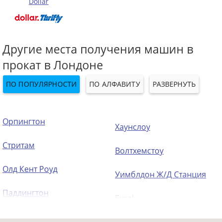
Dollar
Другие места получения машин в
прокат в Лондоне
ПО ПОПУЛЯРНОСТИ
ПО АЛФАВИТУ
РАЗВЕРНУТЬ
Орпингтон
Хаунслоу
Стритам
Волтхемстоу
Олд Кент Роуд
Уимблдон Ж/Д Станция
Паддингтон
Excel
Палмерс Грин