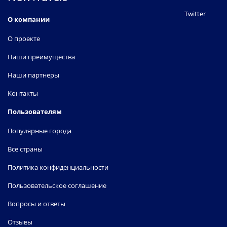
Уэмбли
Twitter
Морден
О компании
Финчли
О проекте
Гайд-парк
Наши преимущества
Фулхэм
Дурнсфорд-роуд
Наши партнеры
Хаммерсмит
Западный Хэмпстед
Контакты
Харроу
Пользователям
Илфорд
Популярные города
Хейз и Харлингтон
Ислингтон
Все страны
Хилтон Метрополь Отель
Кеннингтон
Политика конфиденциальности
Шефердс Буш
Пользовательское соглашение
Кингс Кросс
Вопросы и ответы
Шоссе Кингсбери
Кингстон
Отзывы