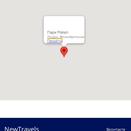
Аксбридж
Парк Лэйн
Баркинг
Пламстед
Баттерси/Воксхолл
Парк Ройал
Лондон, Великобритания
Рассел-сквер
Перейти
Бейсуотер
Ричмонд
Боу
Саттон
Брентфорд
Север Чеэм
Ватерлоо
Сиденхам Роуд
Виктория Ж/Д станция
Тауэрский мост
Вокзал Сент-Панкрас
Мэрилебон
Вудфорд Грин
NewTravels
Вконтакте