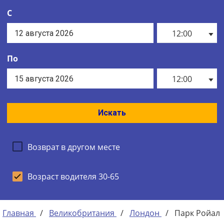
С
12:00
По
12:00
Искать
Возврат в другом месте
Возраст водителя 30-65
Главная
/
Великобритания
/
Лондон
/
Парк Ройал