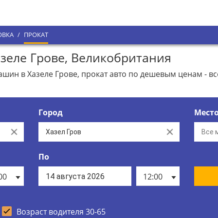
ОВКА
/
ПРОКАТ
зеле Грове, Великобритания
ин в Хазеле Грове, прокат авто по дешевым ценам - в
Город
Мест
Clear
Clear
По
00
12:00
Возраст водителя 30-65