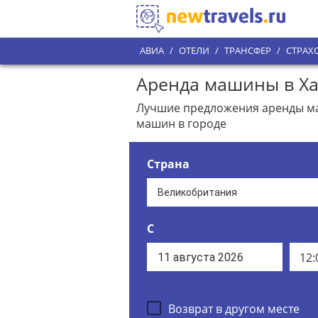
АВИА
/
ОТЕЛИ
/
ТРАНСФЕР
/
СТРАХ
Аренда машины в Ха
Лучшие предложения аренды маш
машин в городе
Страна
С
12:
Возврат в другом месте