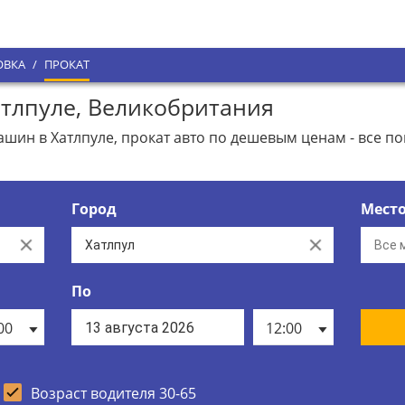
ОВКА
/
ПРОКАТ
тлпуле, Великобритания
ин в Хатлпуле, прокат авто по дешевым ценам - все п
Город
Мест
Clear
Clear
По
00
12:00
Возраст водителя 30-65