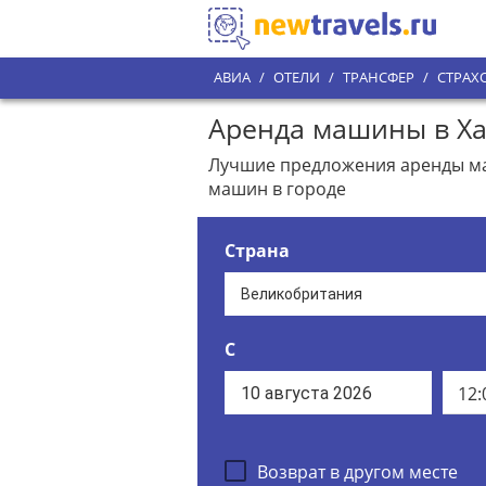
АВИА
/
ОТЕЛИ
/
ТРАНСФЕР
/
СТРАХ
Аренда машины в Ха
Лучшие предложения аренды маш
машин в городе
Страна
С
12:
Возврат в другом месте