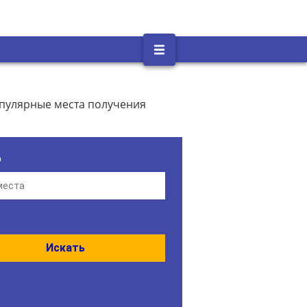
опулярные места получения
о
Искать