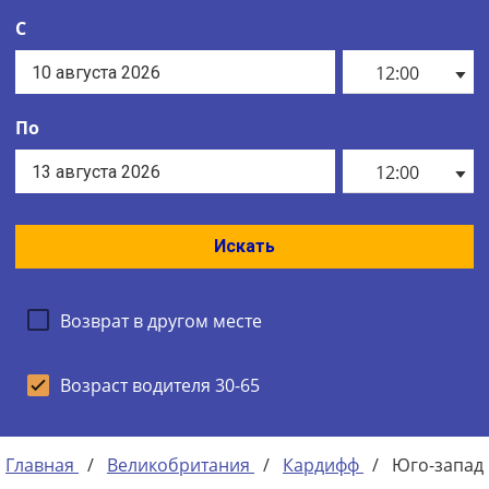
С
12:00
По
12:00
Искать
Возврат в другом месте
Возраст водителя 30-65
Главная
/
Великобритания
/
Кардифф
/
Юго-запад