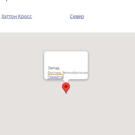
Хэттон Кросс
Север
Запад
Филтхам, Великобритания
Перейти