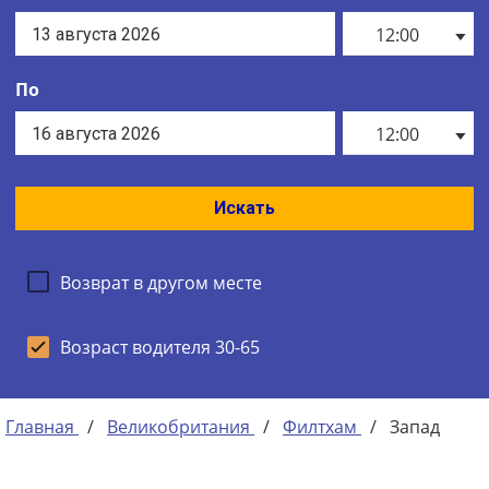
12:00
По
12:00
Искать
Возврат в другом месте
Возраст водителя 30-65
Главная
/
Великобритания
/
Филтхам
/
Запад