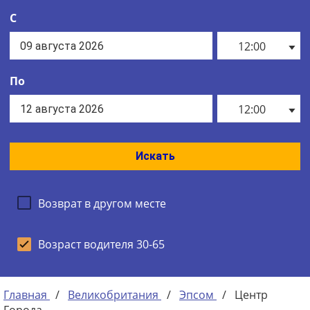
С
12:00
По
12:00
Искать
Возврат в другом месте
Возраст водителя 30-65
Главная
/
Великобритания
/
Эпсом
/
Центр