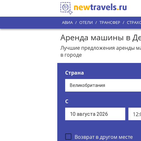
АВИА
/
ОТЕЛИ
/
ТРАНСФЕР
/
СТРАХ
Аренда машины в Де
Лучшие предложения аренды ма
в городе
Страна
С
12:
Возврат в другом месте