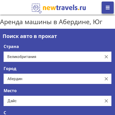
Аренда машины в Абердине, Юг
Поиск авто в прокат
Страна
Clear
Город
Clear
Место
Clear
С