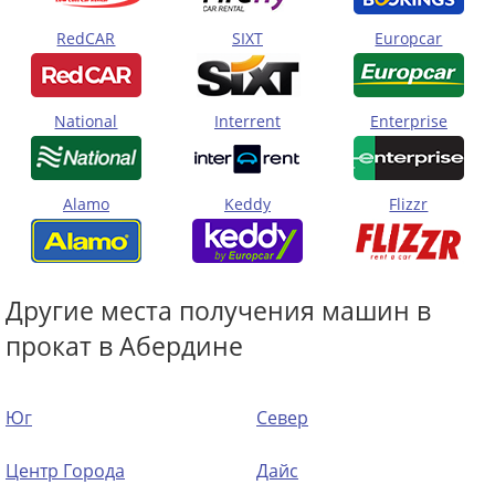
RedCAR
SIXT
Europcar
National
Interrent
Enterprise
Alamo
Keddy
Flizzr
Другие места получения машин в
прокат в Абердине
Юг
Север
Центр Города
Дайс