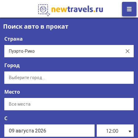
Поиск авто в прокат
Страна
Clear
Город
Место
С
12:00