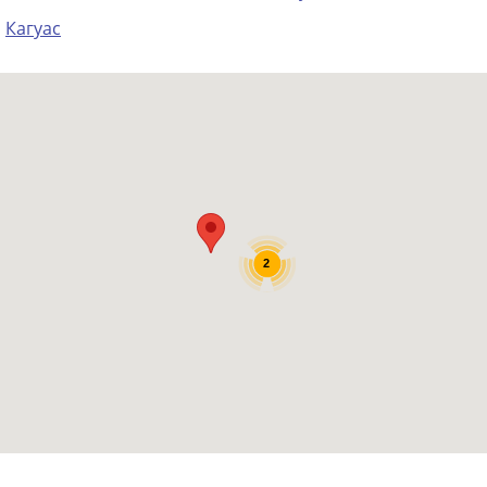
Кагуас
2