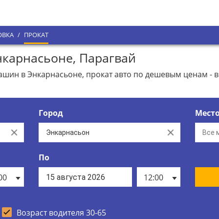
ОВКА
/
ПРОКАТ
карнасьоне, Парагвай
ин в Энкарнасьоне, прокат авто по дешевым ценам - в
Город
Мест
Clear
Clear
По
00
12:00
Возраст водителя 30-65