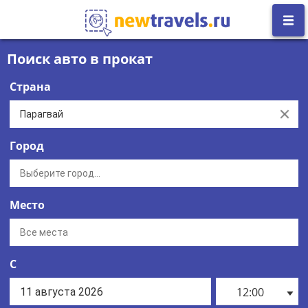
Поиск авто в прокат
Страна
Clear
Город
Место
С
12:00