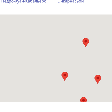
Педро-Хуан-Кабальеро
Энкарнасьон