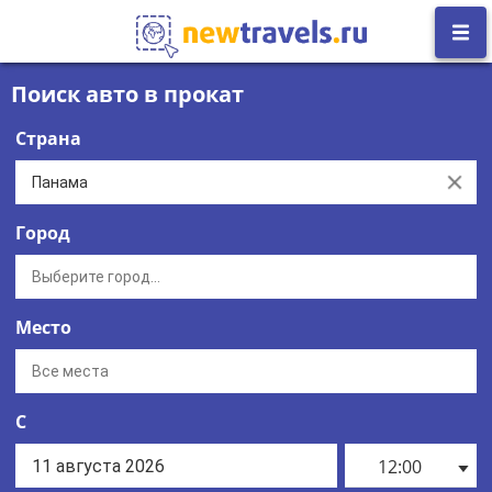
Поиск авто в прокат
Страна
Clear
Город
Место
С
12:00