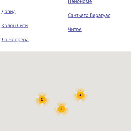
Пенономе
Давид
Сантьяго Верагуас
Колон Сити
Читре
Ла Чоррера
4
2
2