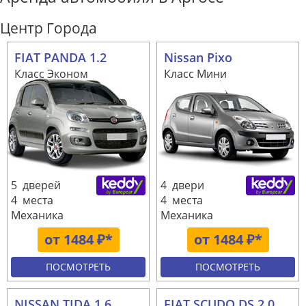
Центр Города
FIAT PANDA 1.2
Nissan Pixo
Класс Эконом
Класс Мини
5 дверей
4 двери
4 места
4 места
Механика
Механика
от 1484 ₽*
от 1484 ₽*
ПОСМОТРЕТЬ
ПОСМОТРЕТЬ
NISSAN TIDA 1.6
FIAT SCUDO DS 2.0