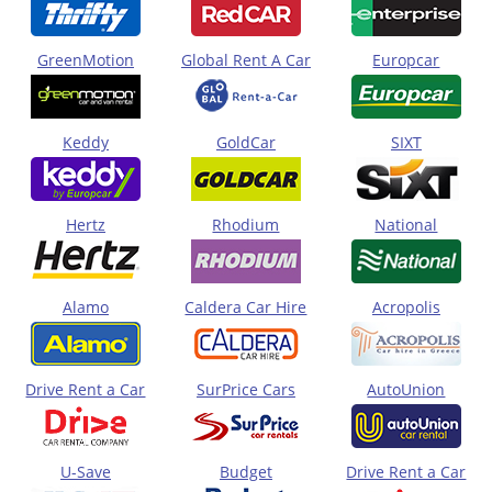
GreenMotion
Global Rent A Car
Europcar
Keddy
GoldCar
SIXT
Hertz
Rhodium
National
Alamo
Caldera Car Hire
Acropolis
Drive Rent a Car
SurPrice Cars
AutoUnion
U-Save
Budget
Drive Rent a Car