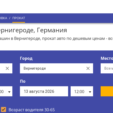
ОВКА
/
ПРОКАТ
рнигероде, Германия
ин в Вернигероде, прокат авто по дешевым ценам - вс
Город
Мест
Clear
Clear
По
00
12:00
Возраст водителя 30-65