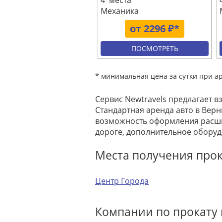
4 места
Механика
от 2296 ₽*
ПОСМОТРЕТЬ
* минимальная цена за сутки при а
Сервис Newtravels предлагает в
Стандартная аренда авто в Верн
возможность оформления расши
дороге, дополнительное оборуд
Места получения про
Центр Города
Компании по прокату