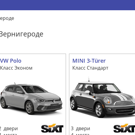
героде
 Вернигероде
VW Polo
MINI 3-Türer
Класс Эконом
Класс Стандарт
2 двери
3 двери