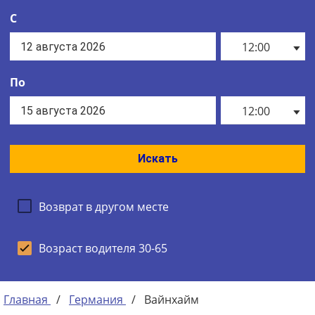
С
12:00
По
12:00
Искать
Возврат в другом месте
Возраст водителя 30-65
Главная
/
Германия
/
Вайнхайм