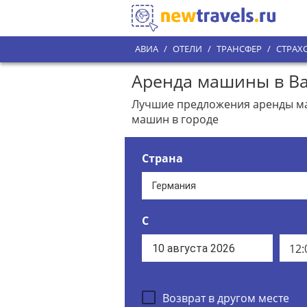
АВИА
/
ОТЕЛИ
/
ТРАНСФЕР
/
СТРАХ
Аренда машины в Ва
Лучшие предложения аренды маш
машин в городе
Страна
С
12:
Возврат в другом месте