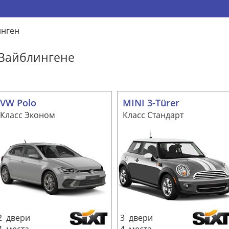
инген
 Вайблингене
VW Polo
MINI 3-Türer
Класс Эконом
Класс Стандарт
2 двери
3 двери