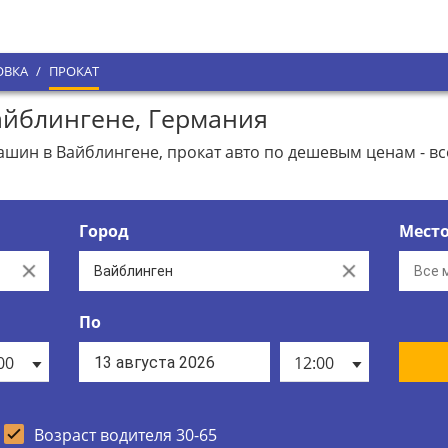
ОВКА
/
ПРОКАТ
йблингене, Германия
ин в Вайблингене, прокат авто по дешевым ценам - вс
Город
Мест
Clear
Clear
По
00
12:00
Возраст водителя 30-65