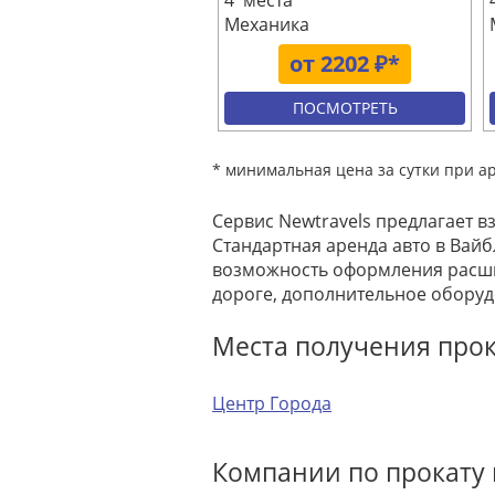
4 места
Механика
от 2202 ₽*
ПОСМОТРЕТЬ
* минимальная цена за сутки при а
Сервис Newtravels предлагает в
Стандартная аренда авто в Вайб
возможность оформления расши
дороге, дополнительное оборуд
Места получения про
Центр Города
Компании по прокату