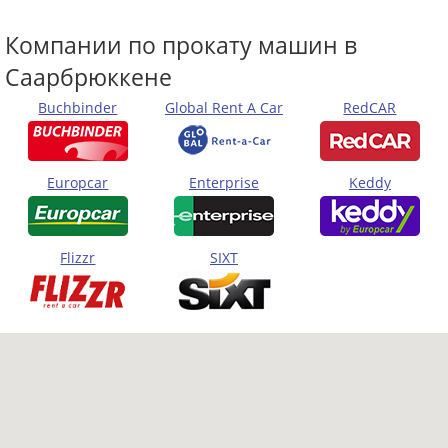
Компании по прокату машин в
Саарбрюккене
Buchbinder
Global Rent A Car
RedCAR
Europcar
Enterprise
Keddy
Flizzr
SIXT