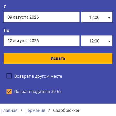
С
12:00
По
12:00
Искать
Возврат в другом месте
Возраст водителя 30-65
Главная
/
Германия
/
Саарбрюккен