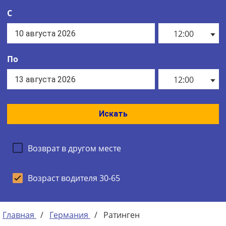
С
12:00
По
12:00
Искать
Возврат в другом месте
Возраст водителя 30-65
Главная
/
Германия
/
Ратинген