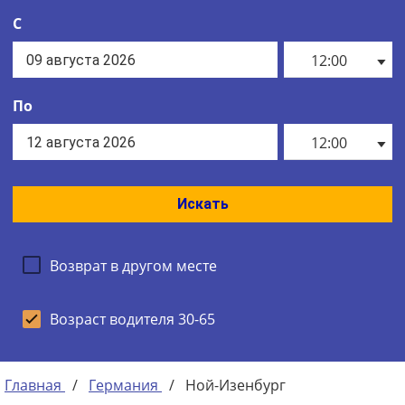
С
12:00
По
12:00
Искать
Возврат в другом месте
Возраст водителя 30-65
Главная
/
Германия
/
Ной-Изенбург