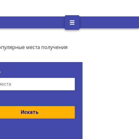
опулярные места получения
о
Искать