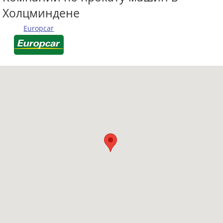
Холцминдене
Europcar