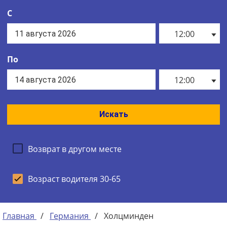
С
12:00
По
12:00
Искать
Возврат в другом месте
Возраст водителя 30-65
Главная
/
Германия
/
Холцминден