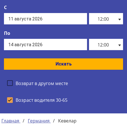
С
12:00
По
12:00
Искать
Возврат в другом месте
Возраст водителя 30-65
Главная
/
Германия
/
Кевелар