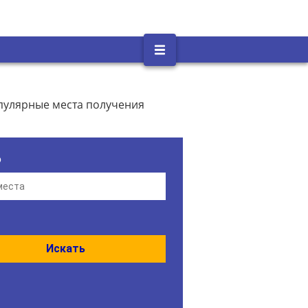
пулярные места получения
о
Искать