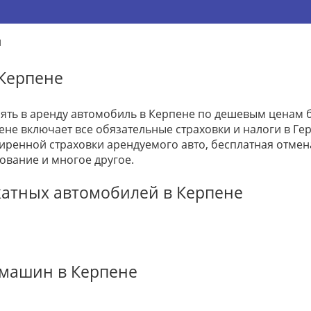
н
 Керпене
зять в аренду автомобиль в Керпене по дешевым ценам б
ене включает все обязательные страховки и налоги в Гер
ренной страховки арендуемого авто, бесплатная отме
ование и многое другое.
катных автомобилей в Керпене
 машин в Керпене