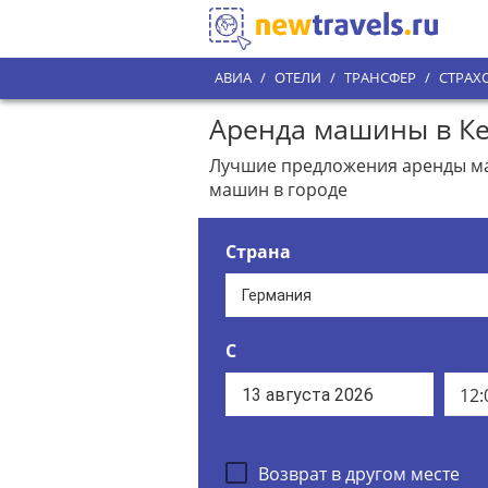
АВИА
/
ОТЕЛИ
/
ТРАНСФЕР
/
СТРАХ
Аренда машины в Ке
Лучшие предложения аренды маш
машин в городе
Страна
С
12:
Возврат в другом месте