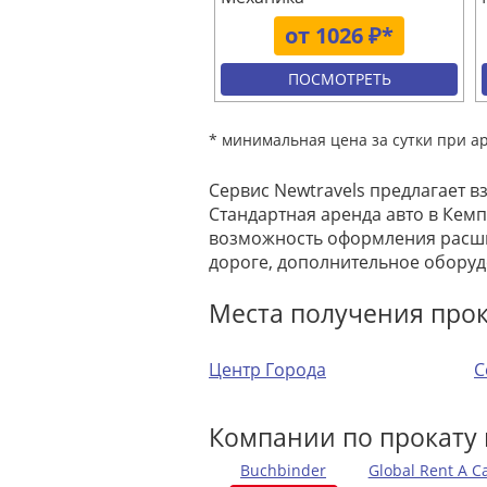
от 1026 ₽*
ПОСМОТРЕТЬ
* минимальная цена за сутки при а
Сервис Newtravels предлагает в
Стандартная аренда авто в Кемп
возможность оформления расши
дороге, дополнительное оборуд
Места получения про
Центр Города
С
Компании по прокату
Buchbinder
Global Rent A C