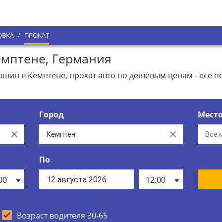
ОВКА
/
ПРОКАТ
мптене, Германия
ин в Кемптене, прокат авто по дешевым ценам - все п
Город
Мест
Clear
Clear
По
00
12:00
Возраст водителя 30-65