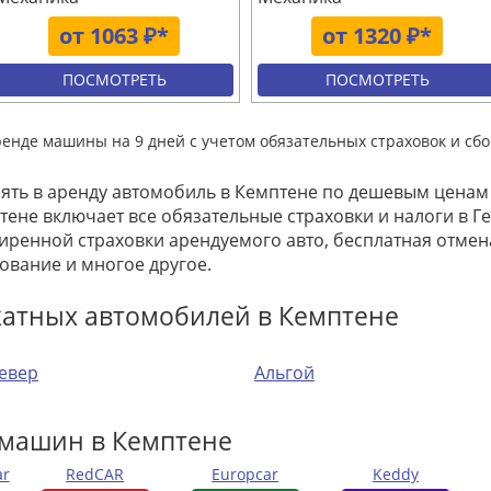
от 1063 ₽*
от 1320 ₽*
ПОСМОТРЕТЬ
ПОСМОТРЕТЬ
ренде машины на 9 дней с учетом обязательных страховок и сбо
зять в аренду автомобиль в Кемптене по дешевым ценам
тене включает все обязательные страховки и налоги в Ге
ренной страховки арендуемого авто, бесплатная отме
ование и многое другое.
катных автомобилей в Кемптене
евер
Альгой
 машин в Кемптене
ar
RedCAR
Europcar
Keddy