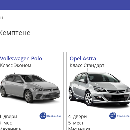
ен
 Кемптене
Volkswagen Polo
Opel Astra
Класс Эконом
Класс Стандарт
4 двери
4 двери
5 мест
5 мест
Механика
Механика