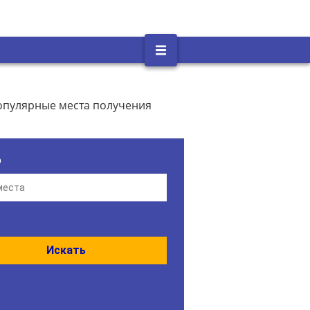
опулярные места получения
о
Искать