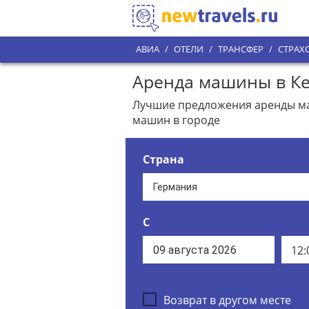
АВИА
/
ОТЕЛИ
/
ТРАНСФЕР
/
СТРАХ
Аренда машины в Ке
Лучшие предложения аренды маш
машин в городе
Страна
С
12:
Возврат в другом месте