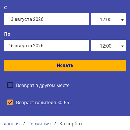
С
12:00
По
12:00
Искать
Возврат в другом месте
Возраст водителя 30-65
Главная
/
Германия
/
Каттербах