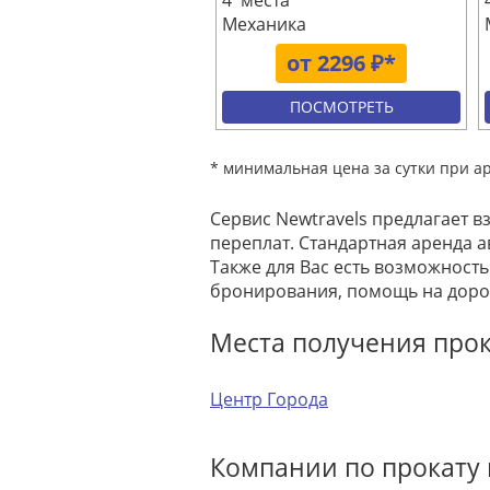
4 места
Механика
от 2296 ₽*
ПОСМОТРЕТЬ
* минимальная цена за сутки при а
Сервис Newtravels предлагает в
переплат. Стандартная аренда а
Также для Вас есть возможност
бронирования, помощь на дорог
Места получения прок
Центр Города
Компании по прокату 