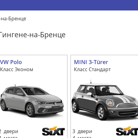
-на-Бренце
Гингене-на-Бренце
VW Polo
MINI 3-Türer
Класс Эконом
Класс Стандарт
2 двери
3 двери