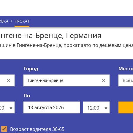
ОВКА
/
ПРОКАТ
нгене-на-Бренце, Германия
ин в Гингене-на-Бренце, прокат авто по дешевым цена
Город
Мест
Clear
Clear
По
00
12:00
Возраст водителя 30-65